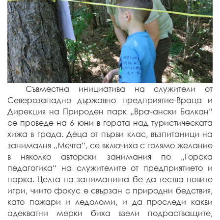
Съвместна инициатива на служители от
Северозападно държавно предприятие-Враца и
Дирекция на Природен парк „Врачански Балкан“
се проведе на 6 юни в гората над туристическата
хижа в града. Деца от първи клас, възпитаници на
занималня „Мечта“, се включиха с голямо желание
в няколко авторски занимания по „Горска
педагогика“ на служителите от предприятието и
парка. Целта на заниманията бе да тества новите
игри, чиито фокус е свързан с природни бедствия,
като пожари и ледоломи, и да проследи какви
адекватни мерки биха взели подрастващите,