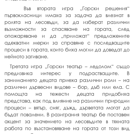
Във втората игра „Горски решения“
първокласници имаха за задача да влезнат в
ролята на лесовъди, за да изберат различни
възможности за спасяване на гората, след
опожаряване и да „приложат“ предложените
адекватни мерки за справяне с последващите
процеси в гората, които биха могли да доведат до
нейното загиване.
Третата игра „Горски театър – ледолом“ също
предизвика интерес у подрастващите. В
заниманието децата приеха различни роли – на
различни дървесни видове – бор, дъб или ела. С
помощта на тежести децата придобиха
представа, как под влияние на различни природни
процеси – вятър, сняг, дъжд, дърветата могат да
бъдат повалени. В разиграния театър бе поставен
акцент за значението на лесовъдите в тяхната
работа по възстановяване на гората от този вид