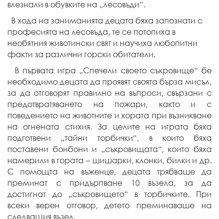
влезнали в обувките на „лесовъди“.
В хода на заниманията децата бяха запознати с
професията на лесовъда, те се потопиха в
необятния животински свят и научиха любопитни
факти за различни горски обитатели.
В първата игра „Спечели своето съкровище“ бе
необходимо децата да проявят своята бърза мисъл,
за да отговорят правилно на въпроси, свързани с
предотвратяването на пожари, както и с
поведението на животните и хората при възникване
на огнената стихия. За целите на играта бяха
подготвени „тайни торбички“, в които бяха
поставени бонбони и „съкровищата“, които бяха
намерили в гората – шишарки, клонки, билки и др.
С помощта на въженце, децата трябваше да
преминат с придърпване 10 възела, за да
достигнат до „съкровището“ в торбичките. При
всеки верен отговор, детето преминаваше на
следващия възел.