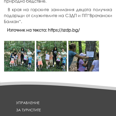
природно бедствие.
В края на горските занимания децата получиха
подаръци от служителите на СЗДП и ПП“Врачански
Балкан“.
Източник на текста: https://szdp.bg/
{
{
{
p
p
p
a
a
a
r
r
r
a
a
a
m
m
m
_
_
_
h
h
h
e
e
e
a
a
a
d
d
d
l
l
l
УПРАВЛЕНИЕ
i
i
i
ЗА ТУРИСТИТЕ
n
n
n
e
e
e