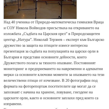
Над 40 ученика от Природо-математическа гимназия Враца
и СОУ Никола Войводов присъстваха на откриването на
изложбата „Съдбата на Царския орел” в Природозащитен
център „Натура”. Николай Терзиев – експерт към Българско
дружество за защита на птиците изнесе интересна
презентация за съдбата на популацията на царски орли в
България и представи основните дейности, които
Дружеството полага за тяхното опазване. Постоянният
мониторинг и предприемането на навременни и адекватни
мерки са основните ключови моменти за опазването на тези
величествени птици от изчезване. В 20 фотографии под
формата на фоторепортаж посетителите ще могат да се
запознаят с начина на хранене, ловуване, гнездене на
царските орли, както и основните заплахи пред които са
изправени.