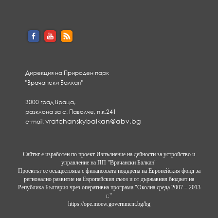
Дирекция на Природен парк
"Врачански Балкан"
3000 град Враца,
разклона за с. Паволче, п.к.241
vratchanskybalkan@abv.bg
e-mail:
Сайтът е изработен по проект Изпълнение на дейности за устройство и
управление на ПП "Врачански Балкан"
Проектът се осъществява с финансовата подкрепа на Европейския фонд за
регионално развитие на Европейския съюз и от държавния бюджет на
Република България чрез оперативна програма "Околна среда 2007 – 2013
г."
https://ope.moew.government.bg/bg