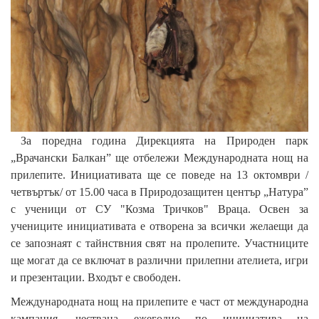
За поредна година Дирекцията на Природен парк
„Врачански Балкан” ще отбележи Международната нощ на
прилепите. Инициативата ще се поведе на 13 октомври /
четвъртък/ от 15.00 часа в Природозащитен център „Натура”
с ученици от СУ "Козма Тричков" Враца. Освен за
учениците инициативата е отворена за всички желаещи да
се запознаят с тайнствния свят на пролепите. Участниците
ще могат да се включат в различни прилепни ателиета, игри
и презентации. Входът е свободен.
Международната нощ на прилепите е част от международна
кампания, чествана ежегодно по инициатива на