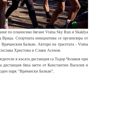
ние по планиснко бягане Vratsa Sky Run и Skaklya
ад Враца. Спортната инициатива се организира от
Врачанския Балкан. Автори на трасетата - Vratsa
Десислава Христова и Слави Асенов.
бедители в късата дистанция са Тодор Чолаков при
а дистанция бяха заети от Константин Василев и
ден парк "Врачански Балкан".