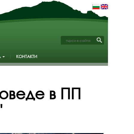
А
КОНТАКТИ
роведе в ПП
"