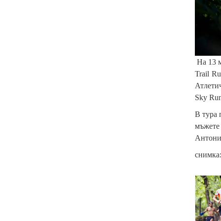
На 13 м
Trail R
Атлетич
Sky Run
В тура 
мъжете 
Антония
снимка
{
p
a
r
a