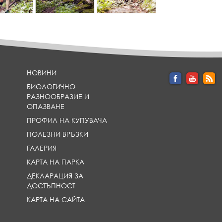
m
m
_
_
h
h
e
e
a
a
d
d
l
l
НОВИНИ
i
i
БИОЛОГИЧНО
n
n
РАЗНООБРАЗИЕ И
e
e
ОПАЗВАНЕ
}
}
ПРОФИЛ НА КУПУВАЧА
ПОЛЕЗНИ ВРЪЗКИ
ГАЛЕРИЯ
КАРТА НА ПАРКА
ДЕКЛАРАЦИЯ ЗА
ДОСТЪПНОСТ
КАРТА НА САЙТА