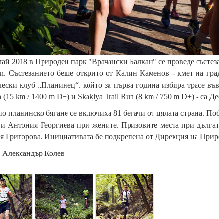
ай 2018 в Природен парк "Врачански Балкан" се проведе състеза
un. Състезанието беше открито от Калин Каменов - кмет на гр
ески клуб „Планинец“, който за първа година избира трасе във 
 (15 km / 1400 m D+) и Skaklya Trail Run (8 km / 750 m D+) - са 
по планинско бягане се включиха 81 бегачи от цялата страна. По
и Антония Георгиева при жените. Призовите места при дългат
 Григорова. Инициативата бе подкрепeна от Дирекция на Приро
: Александър Колев
{
{
p
p
a
a
r
r
a
a