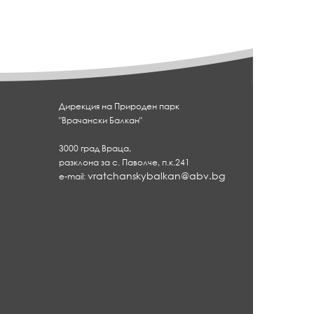
Дирекция на Природен парк
"Врачански Балкан"
3000 град Враца,
разклона за с. Паволче, п.к.241
vratchanskybalkan@abv.bg
e-mail: