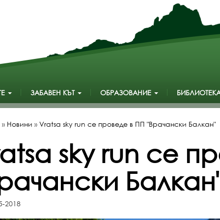
ТЕ
ЗАБАВЕН КЪТ
ОБРАЗОВАНИЕ
БИБЛИОТЕК
»
Новини
»
Vratsa sky run се проведе в ПП "Врачански Балкан"
atsa sky run се п
Врачански Балкан
5-2018