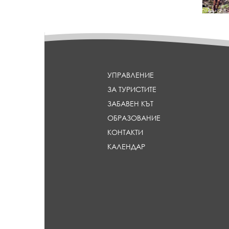
m
_
h
e
a
d
l
УПРАВЛЕНИЕ
i
ЗА ТУРИСТИТЕ
n
e
ЗАБАВЕН КЪТ
}
ОБРАЗОВАНИЕ
КОНТАКТИ
КАЛЕНДАР