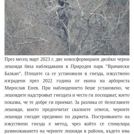
През месец март 2023 г. две новосформирани двойки черни
лешояди бяха наблюдавани в Природен парк "Врачански
Балкан". Птиците са се установили в гнезда, изкуствено
изградени през 2022 година от екипа на арбориста
Мирослав Енев. При наблюдението беше установено, че
лешоядите надстрояват гнездата и често ги посещават, което
показва, че те добре ги приемат. За разлика от белоглавите
лешояди, които предпочитат скалните отвеси, черните
лешояди гнездят предимно по дървета. Построяването на
изкуствени гнезда е метод, чрез който се стимулира
размножаването на черните лешояди в райони, където има