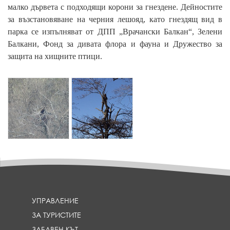
малко дървета с подходящи корони за гнездене. Дейностите
за възстановяване на черния лешояд, като гнездящ вид в
парка се изпълняват от ДПП „Врачански Балкан“, Зелени
Балкани, Фонд за дивата флора и фауна и Дружество за
защита на хищните птици.
{
{
p
p
a
a
r
r
a
a
m
m
_
_
h
h
e
e
a
a
d
d
l
l
УПРАВЛЕНИЕ
i
i
ЗА ТУРИСТИТЕ
n
n
e
e
ЗАБАВЕН КЪТ