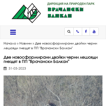
Телефон
Facebook
Youtub
Меню
Начало
»
Новини
»
Две новосформирани двойки черни
лешояди гнездят в ПП "Врачански Балкан"
Две новосформирани двойки черни лешояди
гнездят в ПП "Врачански Балкан"
31-03-2023