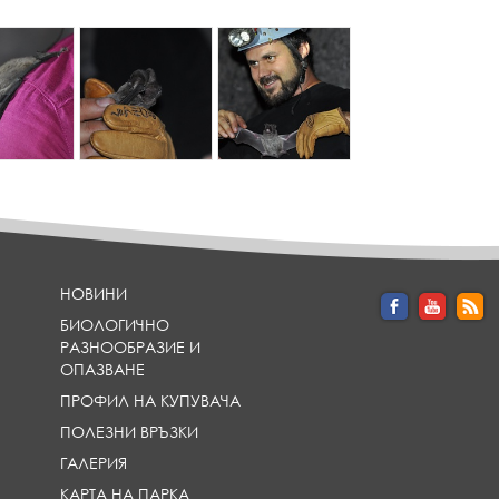
{
{
p
p
a
a
r
r
a
a
m
m
_
_
h
h
e
e
a
a
d
d
l
l
НОВИНИ
i
i
БИОЛОГИЧНО
n
n
РАЗНООБРАЗИЕ И
e
e
ОПАЗВАНЕ
}
}
ПРОФИЛ НА КУПУВАЧА
ПОЛЕЗНИ ВРЪЗКИ
ГАЛЕРИЯ
КАРТА НА ПАРКА