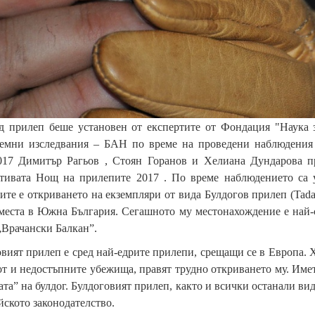
д прилеп беше установен от експертите от Фондация "Наука 
темни изследвания – БАН по време на проведени наблюдения
2017 Димитър Рагьов , Стоян Горанов и Хелиана Дундарова 
тивата Нощ на прилепите 2017 . По време наблюдението са у
ите е откриването на екземпляри от вида Булдогов прилеп (Tadar
места в Южна България. Сегашното му местонахождение е най-с
Врачански Балкан”.
вият прилеп е сред най-едрите прилепи, срещащи се в Европа. Х
т и недостъпните убежища, правят трудно откриването му. Име
та” на булдог. Булдоговият прилеп, както и всички останали ви
ското законодателство.