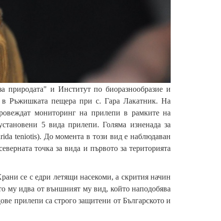
за природата" и Институт по биоразнообразие и
 в Ръжишката пещера при с. Гара Лакатник. На
провеждат мониторинг на прилепи в рамките на
становени 5 вида прилепи. Голяма изненада за
ida teniotis). До момента в този вид е наблюдаван
еверната точка за вида и първото за територията
рани се с едри летящи насекоми, а скрития начин
то му идва от външният му вид, който наподобява
дове прилепи са строго защитени от Българското и