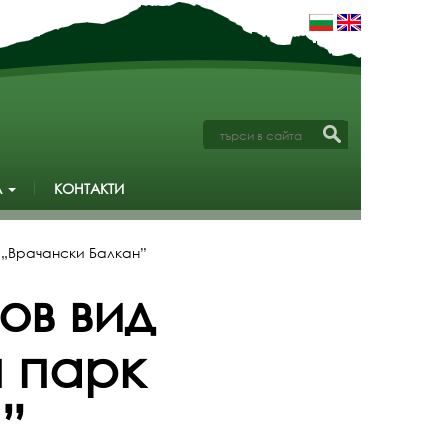
А
КОНТАКТИ
 „Врачански Балкан”
ов вид
 парк
”