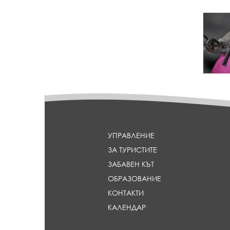
{
p
a
r
a
m
_
h
e
a
d
l
УПРАВЛЕНИЕ
i
ЗА ТУРИСТИТЕ
n
e
ЗАБАВЕН КЪТ
}
ОБРАЗОВАНИЕ
КОНТАКТИ
КАЛЕНДАР