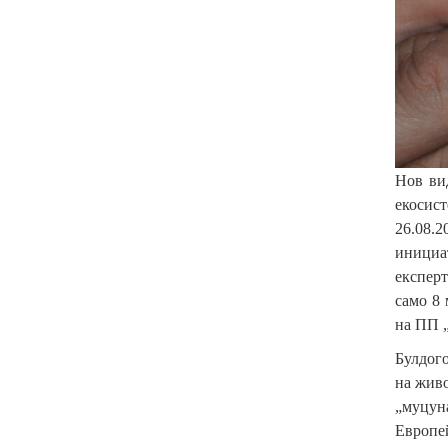
Нов ви
екосис
26.08.
инициа
експерт
само 8 
на ПП „
Булдого
на живо
„муцуна
Европей