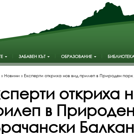
ТЕ
ЗАБАВЕН КЪТ
ОБРАЗОВАНИЕ
БИБЛИОТЕК
»
Новини
»
Експерти откриха нов вид прилеп в Природен парк
ксперти откриха н
рилеп в Природен
Врачански Балкан