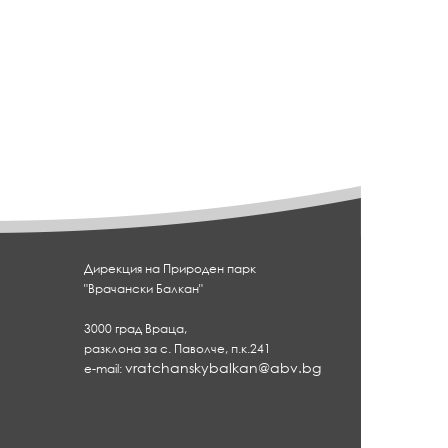
Дирекция на Природен парк
"Врачански Балкан"
3000 град Враца,
разклона за с. Паволче, п.к.241
vratchanskybalkan@abv.bg
e-mail: