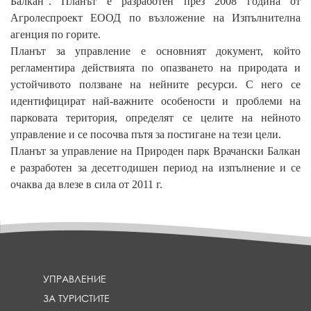
Балкан". Планът е разработен през 2008 година от
Агролеспроект ЕООД по възложение на Изпълнителна
агенция по горите
.
Планът за управление е основният документ, който
регламентира действията по опазването на природата и
устойчивото ползване на нейните ресурси. С него се
идентифицират най-важните особености и проблеми на
парковата територия, определят се целите на нейното
управление и се посочва пътя за постигане на тези цели.
Планът за управление на Природен парк Врачански Балкан
е разработен за десетгодишен период на изпълнение и се
очаква да влезе в сила от 2011 г.
УПРАВЛЕНИЕ
ЗА ТУРИСТИТЕ