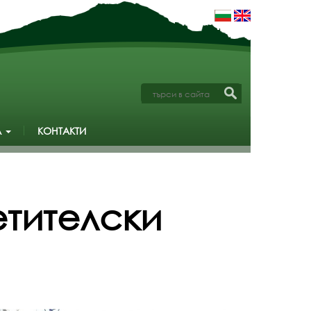
А
КОНТАКТИ
етителски