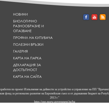
a
d
l
НОВИНИ
i
БИОЛОГИЧНО
n
РАЗНООБРАЗИЕ И
e
ОПАЗВАНЕ
}
ПРОФИЛ НА КУПУВАЧА
ПОЛЕЗНИ ВРЪЗКИ
ГАЛЕРИЯ
КАРТА НА ПАРКА
ДЕКЛАРАЦИЯ ЗА
ДОСТЪПНОСТ
КАРТА НА САЙТА
изработен по проект Изпълнение на дейности за устройство и управление на ПП "Врачанс
кия фонд за регионално развитие на Европейския съюз и от държавния бюджет на Репуб
2013 г."
https://ope.moew.government.bg/bg