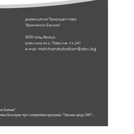
Дирекция на Природен парк
"Врачански Балкан"
3000 град Враца,
разклона за с. Паволче, п.к.241
vratchanskybalkan@abv.bg
e-mail:
ки Балкан"
лика България чрез оперативна програма "Околна среда 2007 –