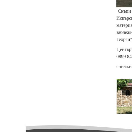
Скъпи т
Искърс
материа
заблежи
Георги"
Центъръ
0899 84
снимки
{
p
a
r
a
m
_
h
e