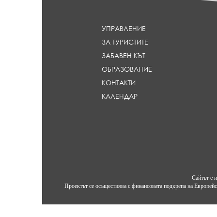
a
d
l
УПРАВЛЕНИЕ
i
ЗА ТУРИСТИТЕ
n
e
ЗАБАВЕН КЪТ
}
ОБРАЗОВАНИЕ
КОНТАКТИ
КАЛЕНДАР
Сайтът е 
Проектът се осъществява с финансовата подкрепа на Европейс