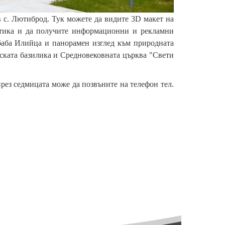
 с. Лютиброд. Тук можете да видите 3D макет на
атика и да получите информационни и рекламни
 баба Илийца и панорамен изглед към природната
ската базилика и Средновековната църква "Свети
през седмицата може да позвъните на телефон тел.