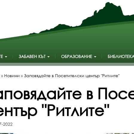
ТЕ
ЗАБАВЕН КЪТ
ОБРАЗОВАНИЕ
БИБЛИОТЕК
»
Новини
»
Заповядайте в Посетителски център "Ритлите"
аповядайте в Пос
нтър "Ритлите"
7-2022