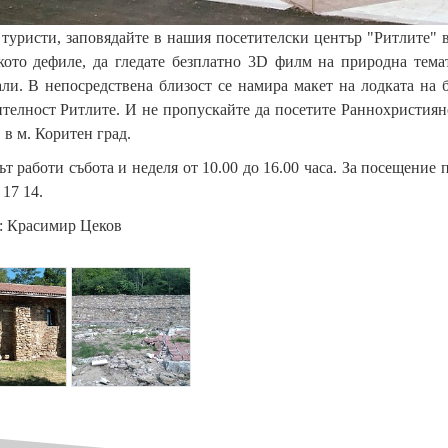
уристи, заповядайте в нашия посетителски център "Ритлите" в
кото дефиле, да гледате безплатно 3D филм на природна тем
ли. В непосредствена близост се намира макет на лодката на
телност Ритлите. И не пропускайте да посетите Раннохристиян
 в м. Коритен град.
т работи събота и неделя от 10.00 до 16.00 часа. За посещение 
 17 14.
: Красимир Цеков
{
p
a
r
a
m
_
h
e