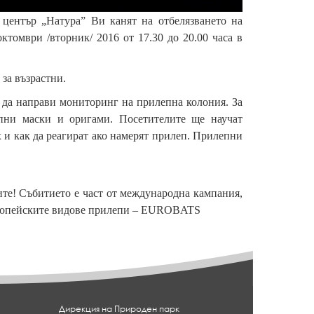
център „Натура” Ви канят на отбелязването на
томври /вторник/ 2016 от 17.30 до 20.00 часа в
 за възрастни.
и да направи мониторинг на прилепна колония. За
пни маски и оригами. Посетителите ще научат
 и как да реагират ако намерят прилеп. Прилепни
ите! Събитието е част от международна кампания,
европейските видове прилепи – EUROBATS
Дирекция на Природен парк