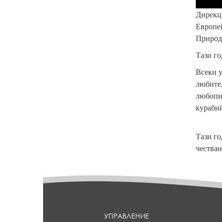
Дирекц
Европей
Природ
Тази го
Всеки у
любите
любопит
курабий
Тази го
честван
УПРАВЛЕНИЕ