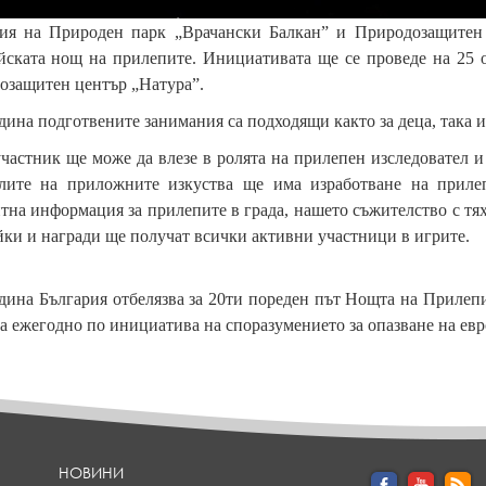
ия на Природен парк „Врачански Балкан” и Природозащитен 
ската нощ на прилепите. Инициативата ще се проведе на 25 ок
озащитен център „Натура”.
дина подготвените занимания са подходящи както за деца, така и
частник ще може да влезе в ролята на прилепен изследовател 
лите на приложните изкуства ще има изработване на приле
на информация за прилепите в града, нашето съжителство с тях
ки и награди ще получат всички активни участници в игрите.
дина България отбелязва за 20ти пореден път Нощта на Прилеп
а ежегодно по инициатива на споразумението за опазване на 
НОВИНИ