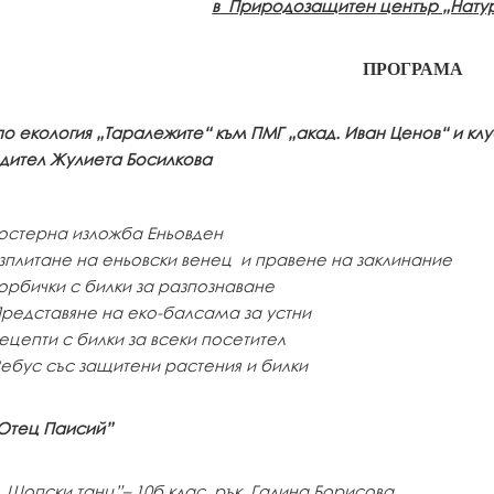
в Природозащитен център „Натур
ПРОГРАМА
по екология „Таралежите“ към ПМГ „акад. Иван Ценов“ и клу
дител Жулиета Босилкова
остерна изложба Еньовден
зплитане на еньовски венец
и правене на заклинание
орбички с билки за разпознаване
редставяне на еко-балсама за устни
ецепти с билки за всеки посетител
ебус със защитени растения и билки
Отец Паисий”
„Шопски танц”– 10б клас, рък. Галина Борисова