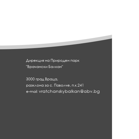
Дирекция на Природен парк
"Врачански Балкан"
3000 град Враца,
разклона за с. Паволче, п.к.241
vratchanskybalkan@abv.bg
e-mail: