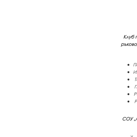
Клуб 
ръково
П
И
Т
П
Р
Р
СОУ „
v