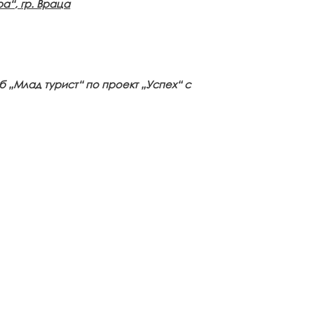
а“, гр. Враца
б „Млад турист“ по проект „Успех“ с