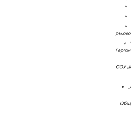
v
v
v
ръково
v
Герган
СОУ „К
„
Общи