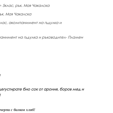
 5клас, рък. Мая Чакалска
к. Мая Чакалска
клас, акомпанимент на гъдулка и
анимент на гъдулка и ръководител- Пламен
а
егустирате био сок от арония, боров мед и
!
рпи с билков хляб!