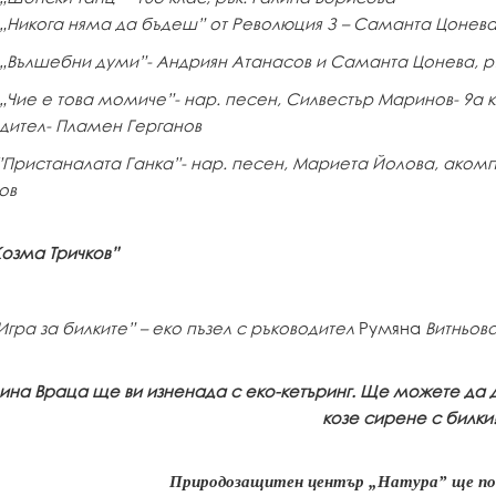
„Никога няма да бъдеш” от Революция З – Саманта Цонева-
„Вълшебни думи”- Андриян Атанасов и Саманта Цонева, ръ
„Чие е това момиче”- нар. песен, Силвестър Маринов- 9а 
дител- Пламен Герганов
”Пристаналата Ганка”- нар. песен, Мариета Йолова, акомп
ов
озма Тричков”
Игра за билките” – еко пъзел с ръководител
Румяна
Витньов
на Враца ще ви изненада с еко-кетъринг. Ще можете да д
козе сирене с билки
Природозащитен център „Натура” ще поче