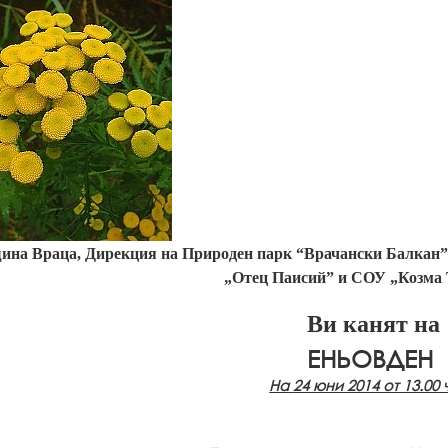
ина Враца,
Дирекция на Природен парк
“
Врачански Балкан”
„Отец Паисий” и СОУ „Козма
Ви канят на
ЕНЬОВДЕН
На
24 юни 2014 от 13.00