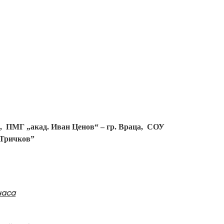
,
ПМГ „акад. Иван Ценов“ – гр. Враца,
СОУ
 Тричков”
 часа