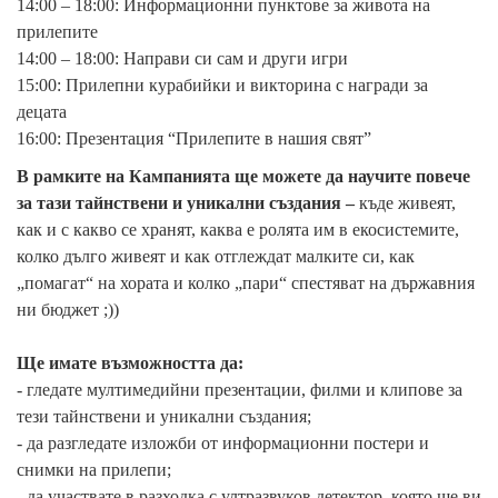
14:00 – 18:00: Информационни пунктове за живота на
прилепите
14:00 – 18:00: Направи си сам и други игри
15:00: Прилепни курабийки и викторина с награди за
децата
16:00: Презентация “Прилепите в нашия свят”
В рамките на Кампанията ще можете да научите повече
за тази тайнствени и уникални създания –
къде живеят,
как и с какво се хранят, каква е ролята им в екосистемите,
колко дълго живеят и как отглеждат малките си, как
„помагат“ на хората и колко „пари“ спестяват на държавния
ни бюджет ;))
Ще имате възможността да:
- гледате мултимедийни презентации, филми и клипове за
тези тайнствени и уникални създания;
- да разгледате изложби от информационни постери и
снимки на прилепи;
- да участвате в разходка с ултразвуков детектор, която ще ви