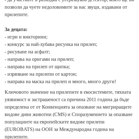
позволи да чуете недоловимите за нас звуци, издавани от
прилепите.
За децата:
- игри и викторини;
- конкурс за най-хубава рисунка на прилеп;
- рисуване на асфалт;
- направа на оригами на прилеп;
- направа на прилеп от щипка;
- изрязване на прилепи от картон;
- направа на маска на прилеп и много, много други!
Ключовото значение на прилепите в екосистемите, тяхната
уязвимост и застрашеност са причина 2011 година да бъде
определена от от Конвенцията за опазване на мигриращите
видове диви животни (CMS) и Споразумението за опазване
популациите на eвропейските видове прилепи
(EUROBATS) на ООН за Международна година на
прилепите.