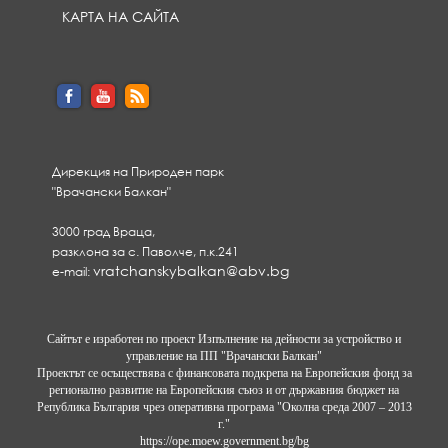
КАРТА НА САЙТА
Дирекция на Природен парк
"Врачански Балкан"
3000 град Враца,
разклона за с. Паволче, п.к.241
vratchanskybalkan@abv.bg
e-mail:
Сайтът е изработен по проект Изпълнение на дейности за устройство и
управление на ПП "Врачански Балкан"
Проектът се осъществява с финансовата подкрепа на Европейския фонд за
регионално развитие на Европейския съюз и от държавния бюджет на
Република България чрез оперативна програма "Околна среда 2007 – 2013
г."
https://ope.moew.government.bg/bg