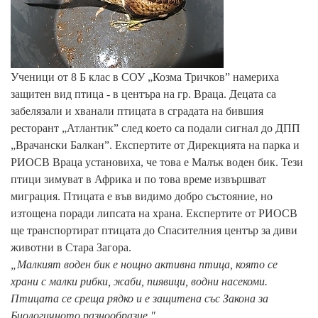
Ученици от 8 Б клас в СОУ „Козма Тричков” намериха
защитен вид птица - в центъра на гр. Враца. Децата са
забелязали и хванали птицата в сградата на бившия
ресторант „Атлантик” след което са подали сигнал до ДПП
„Врачански Балкан”. Експертите от Дирекцията на парка и
РИОСВ Враца установиха, че това е Малък воден бик. Тези
птици зимуват в Африка и по това време извършват
миграция. Птицата е във видимо добро състояние, но
изтощена поради липсата на храна. Експертите от РИОСВ
ще транспортират птицата до Спасителния център за диви
животни в Стара Загора.
„Малкият воден бик е нощно активна птица, която се
храни с малки рибки, жаби, пиявици, водни насекоми.
Птицата се среща рядко и е защитена със Закона за
Биологичното разнообразие."