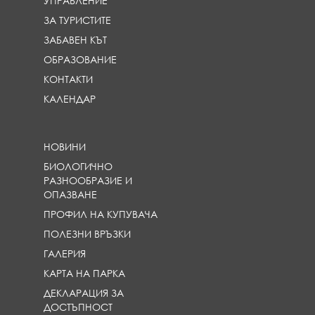
УПРАВЛЕНИЕ
i
i
i
ЗА ТУРИСТИТЕ
n
n
n
e
e
e
ЗАБАВЕН КЪТ
}
}
}
ОБРАЗОВАНИЕ
КОНТАКТИ
КАЛЕНДАР
НОВИНИ
БИОЛОГИЧНО
РАЗНООБРАЗИЕ И
ОПАЗВАНЕ
ПРОФИЛ НА КУПУВАЧА
ПОЛЕЗНИ ВРЪЗКИ
ГАЛЕРИЯ
КАРТА НА ПАРКА
ДЕКЛАРАЦИЯ ЗА
ДОСТЪПНОСТ