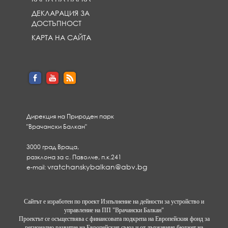
ДЕКЛАРАЦИЯ ЗА
ДОСТЪПНОСТ
КАРТА НА САЙТА
Дирекция на Природен парк
"Врачански Балкан"
3000 град Враца,
разклона за с. Паволче, п.к.241
vratchanskybalkan@abv.bg
e-mail:
Сайтът е изработен по проект Изпълнение на дейности за устройство и
управление на ПП "Врачански Балкан"
Проектът се осъществява с финансовата подкрепа на Европейския фонд за
регионално развитие на Европейския съюз и от държавния бюджет на