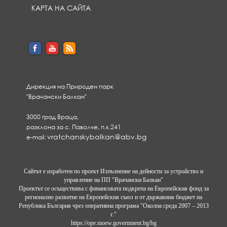
КАРТА НА САЙТА
Дирекция на Природен парк
"Врачански Балкан"
3000 град Враца,
разклона за с. Паволче, п.к.241
vratchanskybalkan@abv.bg
e-mail:
Сайтът е изработен по проект Изпълнение на дейности за устройство и
управление на ПП "Врачански Балкан"
Проектът се осъществява с финансовата подкрепа на Европейския фонд за
регионално развитие на Европейския съюз и от държавния бюджет на
Република България чрез оперативна програма "Околна среда 2007 – 2013
г."
https://ope.moew.government.bg/bg