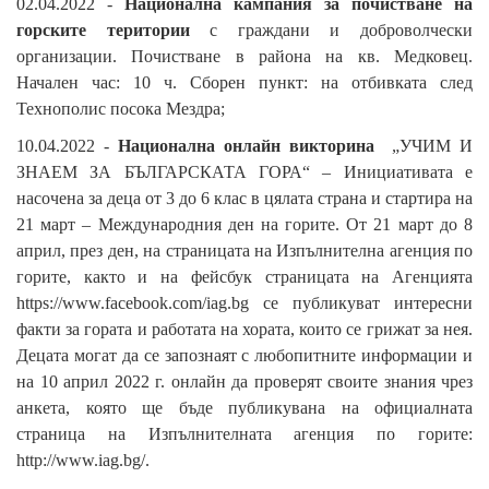
02.04.2022 -
Национална кампания за почистване на
горските територии
с граждани и доброволчески
организации.
Почистване в района на кв. Медковец.
Начален час: 10 ч. Сборен пункт: на отбивката след
Технополис посока Мездра;
10.04.2022 -
Национална онлайн викторина
„УЧИМ И
ЗНАЕМ ЗА БЪЛГАРСКАТА ГОРА“ – Инициативата е
насочена за деца от 3 до 6 клас в цялата страна и стартира на
21 март – Международния ден на горите. От 21 март до 8
април, през ден, на страницата на Изпълнителна агенция по
горите, както и на фейсбук страницата на Агенцията
https://www.facebook.com/iag.bg се публикуват интересни
факти за гората и работата на хората, които се грижат за нея.
Децата могат да се запознаят с любопитните информации и
на 10 април 2022 г. онлайн да проверят своите знания чрез
анкета, която ще бъде публикувана на официалната
страница на Изпълнителната агенция по горите:
http://www.iag.bg/.