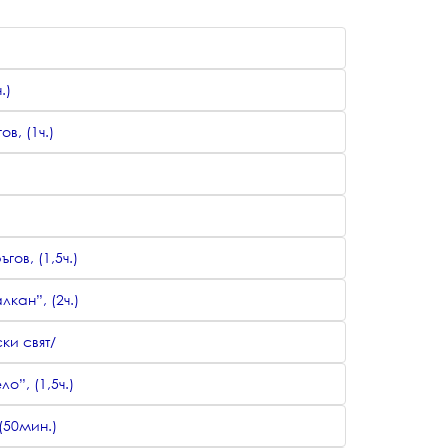
.)
в, (1ч.)
ов, (1,5ч.)
кан”, (2ч.)
ки свят/
”, (1,5ч.)
(50мин.)