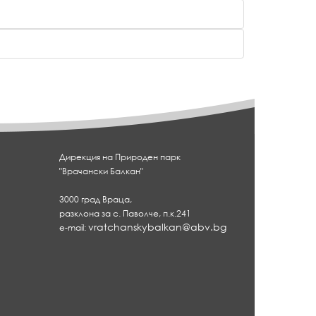
Дирекция на Природен парк
"Врачански Балкан"
3000 град Враца,
разклона за с. Паволче, п.к.241
vratchanskybalkan@abv.bg
e-mail: