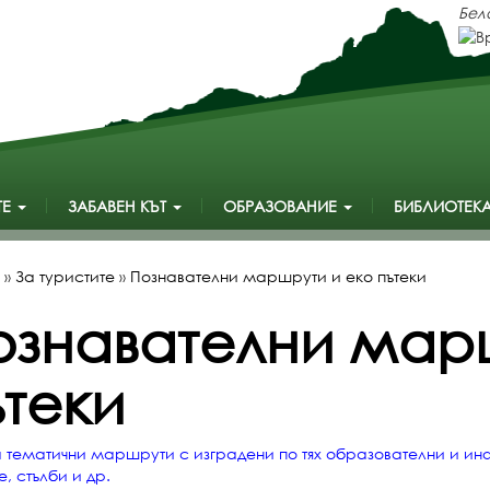
Мон
ТЕ
ЗАБАВЕН КЪТ
ОБРАЗОВАНИЕ
БИБЛИОТЕК
»
За туристите
»
Познавателни маршрути и еко пътеки
ознавателни мар
ътеки
а тематични маршрути с изградени по тях образователни и ин
, стълби и др.