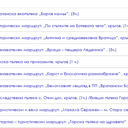
ачанска екопътека „Боров камък”, (3ч.)
торически маршрут: „По стъпките на Ботевата чета”, кръгов, (1ч
торически маршрут: „Антична и средновековна Вратица”, кръго
ознавателен маршрут: „Враца – пещера Леденика” , (3ч.)
рска пътека на приказките, кръгов (1 ч.)
знавателен маршрут: „Карст и биологично разнообразие” , кръг
ознавателен маршрут: „Белоглавият лешояд в ПП „Врачански Бал
следствена пътека с. Очин дол, кръгов, (1ч.) /бивша пътека Горс
Туристически и вело маршрут: „Махала Свражен – м. Старо село
Спортно – туристически маршрут: „Горска пътека на здравето” 