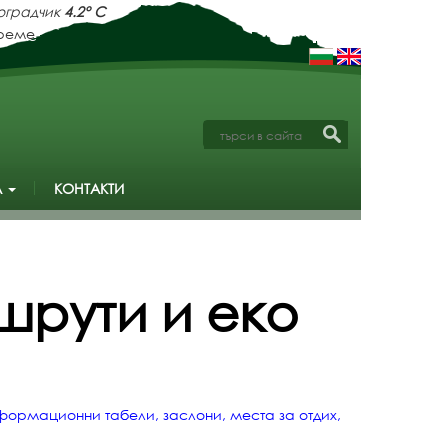
тана
2.4° C
А
КОНТАКТИ
шрути и еко
формационни табели, заслони, места за отдих,