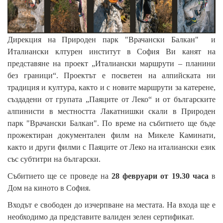
Дирекция на Природен парк "Врачански Балкан" и
Италиански клтурен институт в София Ви канят на
представяне на проект „Италиански маршрути – планини
без граници“. Проектът е посветен на алпийската ни
традиция и култура, както и с новите маршрути за катерене,
създадени от групата „Паяците от Леко“ и от българските
алпинисти в местността Лакатнишки скали в Природен
парк "Врачански Балкан". По време на събитието ще бъде
прожектиран документален филм на Микеле Каминати,
както и други филми с Паяците от Леко на италиански език
със субтитри на български.
Събитието ще се проведе на
28 февруари от 19.30 часа
в
Дом на киното в София.
Входът е свободен до изчерпване на местата. На входа ще е
необходимо да представите валиден зелен сертификат.