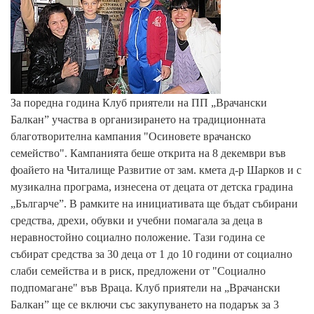
За поредна година Клуб приятели на ПП „Врачански
Балкан” участва в организирането на традиционната
благотворителна кампания "Осиновете врачанско
семейство". Кампанията беше открита на 8 декември във
фоайето на Читалище Развитие от зам. кмета д-р Шарков и с
музикална програма, изнесена от децата от детска градина
„Българче”. В рамките на инициативата ще бъдат събирани
средства, дрехи, обувки и учебни помагала за деца в
неравностойно социално положение. Тази година се
събират средства за 30 деца от 1 до 10 години от социално
слаби семейства и в риск, предложени от "Социално
подпомагане" във Враца. Клуб приятели на „Врачански
Балкан” ще се включи със закупуването на подарък за 3