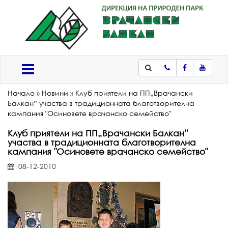
Телефон
Facebook
Youtub
Меню
Начало
»
Новини
»
Клуб приятели на ПП„Врачански
Балкан” участва в традиционната благотворителна
кампания "Осиновете врачанско семейство"
Клуб приятели на ПП„Врачански Балкан”
участва в традиционната благотворителна
кампания "Осиновете врачанско семейство"
08-12-2010