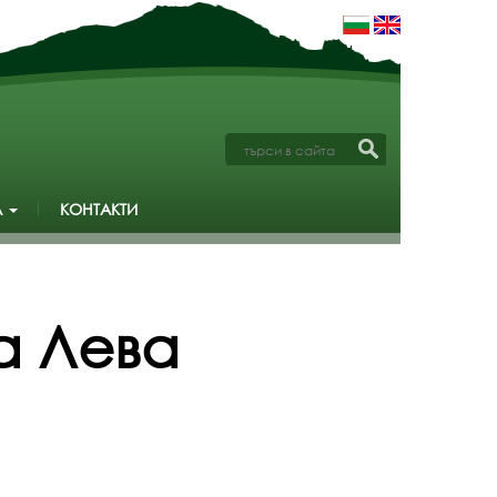
А
КОНТАКТИ
а Лева