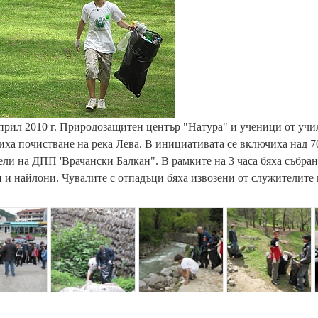
прил 2010 г. Природозащитен център "Натура" и ученици от уч
ха почистване на река Лева. В инициативата се включиха над 70
ли на ДПП 'Врачански Балкан". В рамките на 3 часа бяха събран
 и найлони. Чувалите с отпадъци бяха извозени от служителит
{
{
{
p
p
p
a
a
a
r
r
r
r
a
a
a
m
m
m
_
_
_
h
h
h