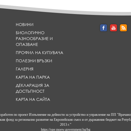
e
e
e
a
a
a
d
d
d
l
l
l
l
НОВИНИ
i
i
i
i
БИОЛОГИЧНО
n
n
n
РАЗНООБРАЗИЕ И
e
e
e
ОПАЗВАНЕ
}
}
}
ПРОФИЛ НА КУПУВАЧА
ПОЛЕЗНИ ВРЪЗКИ
ГАЛЕРИЯ
КАРТА НА ПАРКА
ДЕКЛАРАЦИЯ ЗА
ДОСТЪПНОСТ
КАРТА НА САЙТА
изработен по проект Изпълнение на дейности за устройство и управление на ПП "Врачанс
кия фонд за регионално развитие на Европейския съюз и от държавния бюджет на Репуб
2013 г."
https://ope.moew.government.bg/bg