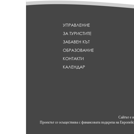
e
a
d
l
УПРАВЛЕНИЕ
i
ЗА ТУРИСТИТЕ
n
e
ЗАБАВЕН КЪТ
}
ОБРАЗОВАНИЕ
КОНТАКТИ
КАЛЕНДАР
Сайтът е 
Проектът се осъществява с финансовата подкрепа на Европейс