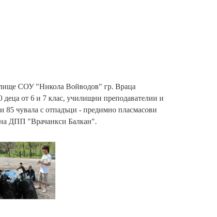
илище СОУ "Никола Войводов" гр. Враца
 деца от 6 и 7 клас, училищни преподавателии и
и 85 чувала с отпадъци - предимно пласмасови
е на ДПП "Врачанкси Балкан".
{
p
a
a
m
_
h