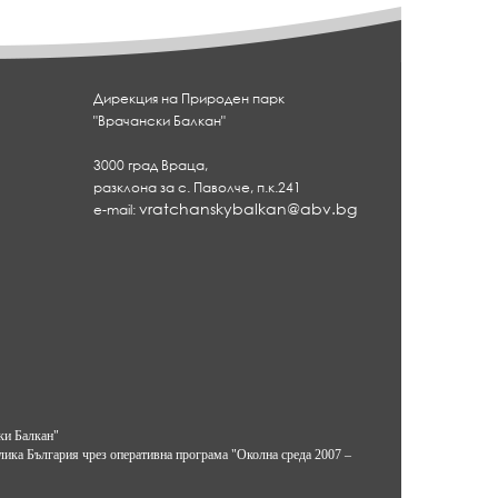
e
a
d
Дирекция на Природен парк
"Врачански Балкан"
n
e
3000 град Враца,
}
разклона за с. Паволче, п.к.241
vratchanskybalkan@abv.bg
e-mail:
ки Балкан"
лика България чрез оперативна програма "Околна среда 2007 –