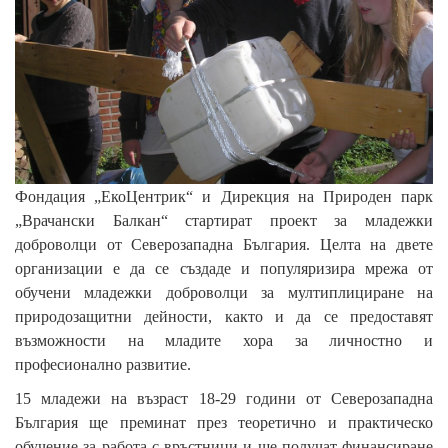
Фондация „ЕкоЦентрик“ и Дирекция на Природен парк
„Врачански Балкан“ стартират проект за младежки
доброволци от Северозападна България. Целта на двете
организации е да се създаде и популяризира мрежа от
обучени младежки доброволци за мултиплициране на
природозащитни дейности, както и да се предоставят
възможности на младите хора за личностно и
професионално развитие.
15 младежи на възраст 18-29 години от Северозападна
България ще преминат през теоретично и практическо
обучение за работа с връстници и ще получат финансиране