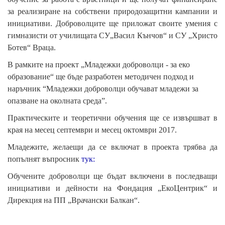
за реализиране на собствени природозащитни кампании и
инициативи. Доброволците ще приложат своите умения с
гимназисти от училищата СУ„Васил Кънчов“ и СУ „Христо
Ботев“ Враца.
В рамките на проект „Младежки доброволци - за еко
образование“ ще бъде разработен методичен подход и
наръчник “Младежки доброволци обучават младежи за
опазване на околната среда”.
Практическите и теоретични обучения ще се извършват в
края на месец септември и месец октомври 2017.
Младежите, желаещи да се включат в проекта трябва да
попълнят въпросник
тук:
Обучените доброволци ще бъдат включени в последващи
инициативи и дейности на Фондация „ЕкоЦентрик“ и
Дирекция на ПП „Врачански Балкан“.