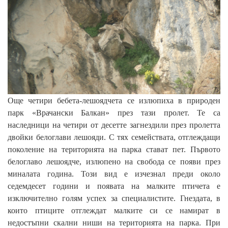
Още четири бебета-лешоядчета се излюпиха в природен
парк «Врачански Балкан» през тази пролет. Те са
наследници на четири от десетте загнездили през пролетта
двойки белоглави лешояди. С тях семействата, отглеждащи
поколение на територията на парка стават пет. Първото
белоглаво лешоядче, излюпено на свобода се появи през
миналата година. Този вид е изчезнал преди около
седемдесет години и появата на малките птичета е
изключително голям успех за специалистите. Гнездата, в
които птиците отглеждат малките си се намират в
недостъпни скални ниши на територията на парка. При