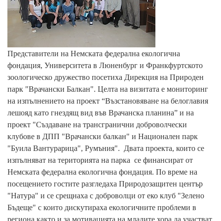
Представители на Немската федерална екологична
фондация, Университета в Люненбург и Франкфуртското
зоологическо дружество
посетиха Дирекция на Природен
парк "Врачански Балкан". Целта на визитата е мониторинг
на изпълнението на проект “Възстановяване на белоглавия
лешояд като гнездящ вид във Врачанска планина” и на
проект "Създаване на трансгранични доброволчески
клубове в ДПП "Врачански балкан" и Национален парк
"Буила Вантурарица", Румъния". Двата проекта, които се
изпълняват на територията на парка се финансират от
Немската федерална екологична фондация. По време на
посещението гостите разгледаха Природозащитен център
"Натура" и се срещнаха с доброволци от еко клуб "Зелено
Бъдеще" с които дискутираха екологичните проблеми в
региона както и за мотивацията на младите хора да участват