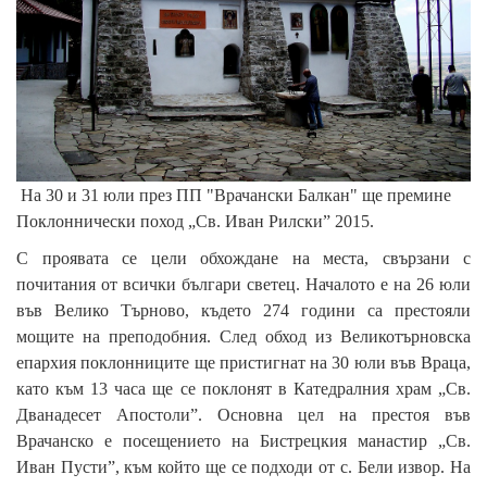
На 30 и 31 юли през ПП "Врачански Балкан" ще премине
Поклоннически поход „Св. Иван Рилски” 2015.
С проявата се цели обхождане на места, свързани с
почитания от всички българи светец. Началото е на 26 юли
във Велико Търново, където 274 години са престояли
мощите на преподобния. След обход из Великотърновска
епархия поклонниците ще пристигнат на 30 юли във Враца,
като към 13 часа ще се поклонят в Катедралния храм „Св.
Дванадесет Апостоли”. Основна цел на престоя във
Врачанско е посещението на Бистрецкия манастир „Св.
Иван Пусти”, към който ще се подходи от с. Бели извор. На