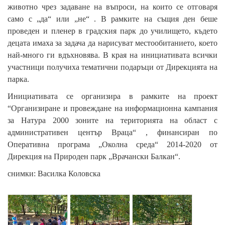
животно чрез задаване на въпроси, на които се отговаря
само с „да“ или „не“ . В рамките на същия ден беше
проведен и пленер в градския парк до училището, където
децата имаха за задача да нарисуват местообитанието, което
най-много ги вдъхновява. В края на инициативата всички
участници получиха тематични подаръци от Дирекцията на
парка.
Инициативата се организира в рамките на проект
“Организиране и провеждане на информационна кампания
за Натура 2000 зоните на територията на област с
административен център Враца“ , финансиран по
Оперативна програма „Околна среда“ 2014-2020 от
Дирекция на Природен парк „Врачански Балкан“.
снимки: Василка Коловска
{
{
{
p
p
p
a
a
a