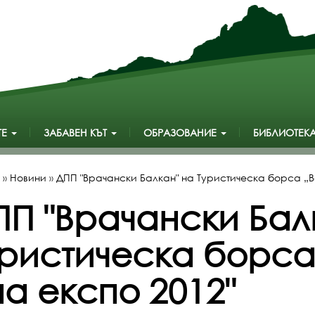
ТЕ
ЗАБАВЕН КЪТ
ОБРАЗОВАНИЕ
БИБЛИОТЕК
»
Новини
»
ДПП "Врачански Балкан" на Туристическа борса „В
ПП "Врачански Бал
уристическа борса
а експо 2012"