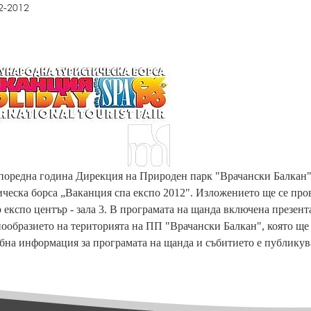
2-2012
 поредна година Дирекция на Природен парк "Врачански Балкан"
ческа борса „Ваканция спа експо 2012". Изложението ще се пров
 експо център - зала 3. В програмата на щанда включена презен
ообразието на територията на ПП "Врачански Балкан", която ще 
на информация за програмата на щанда и събитието е публикув