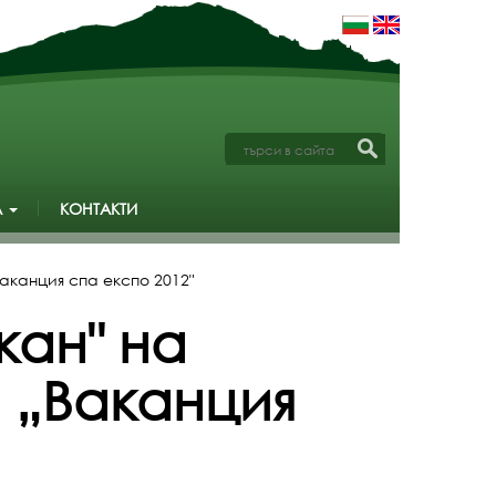
А
КОНТАКТИ
аканция спа експо 2012"
кан" на
 „Ваканция