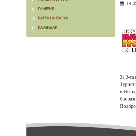
14-0
ГАЛЕРИЯ
КАРТА НА ПАРКА
КАЛЕНДАР
За 3-та
Туристи
в Интер
биоразн
Подброб