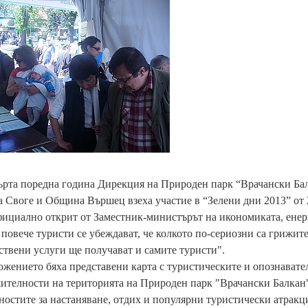
върта поредна година Дирекция на Природен парк “Врачански Б
Своге и Община Вършец взеха участие в “Зелени дни 2013” от 25
ициално открит от Заместник-министърът на икономиката, енер
 повече туристи се убеждават, че колкото по-сериозни са грижите
ствени услуги ще получават и самите туристи".
жението бяха представени карта с туристическите и опознават
ителности на територията на Природен парк "Врачански Балкан
остите за настаняване, отдих и популярни туристически атракц