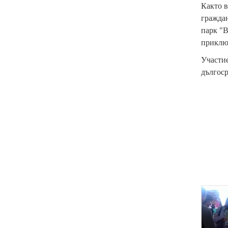
Както в
граждан
парк "В
приклю
Участие
дългоср
{
p
a
r