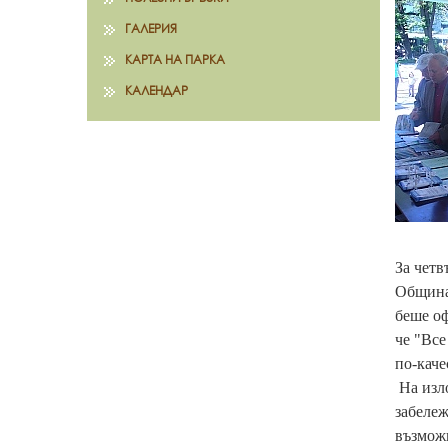
ГАЛЕРИЯ
КАРТА НА ПАРКА
КАЛЕНДАР
За чет
Община 
беше оф
че "Все
по-каче
На изло
забележ
възможн