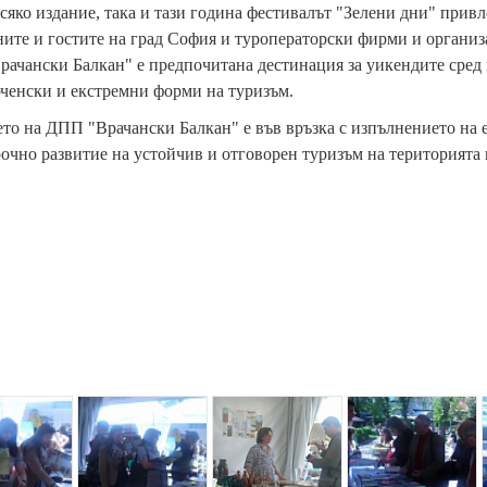
сяко издание, така и тази година фестивалът "Зелени дни" привл
ите и гостите на град София и туроператорски фирми и организ
рачански Балкан" е предпочитана дестинация за уикендите сред
ченски и екстремни форми на туризъм.
то на ДПП "Врачански Балкан" е във връзка с изпълнението на 
очно развитие на устойчив и отговорен туризъм на територията 
{
{
{
p
p
p
a
a
a
r
r
r
r