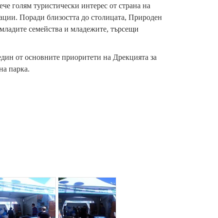
ече голям туристически интерес от страна на
ации. Поради близостта до столицата, Природен
 младите семейства и младежите, търсещи
един от основните приоритети на Дрекцията за
на парка.
{
{
p
p
a
a
r