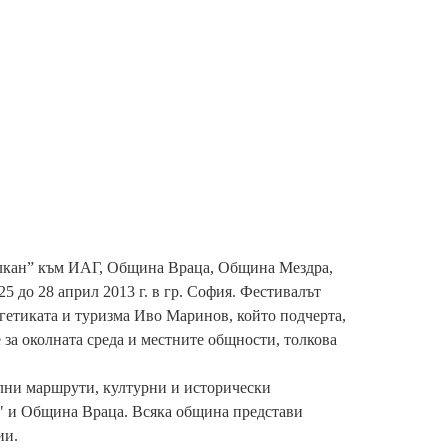
алкан” към ИАГ, Община Враца, Община Мездра,
 до 28 април 2013 г. в гр. София. Фестивалът
гетиката и туризма Иво Маринов, който подчерта,
 за околната среда и местните общности, толкова
елни маршрути, културни и исторически
" и Община Враца. Всяка община представи
ии.