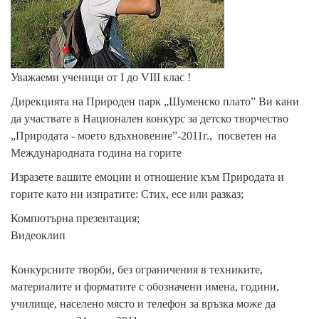
Уважаеми ученици от І до VІІІ клас !
Дирекцията на Природен парк „Шуменско плато” Ви кани
да участвате в Национален конкурс за детско творчество
„Природата - моето вдъхновение”-2011г., посветен на
Международната година на горите
Изразете вашите емоции и отношение към Природата и
горите като ни изпратите: Стих, есе или разказ;
Компютърна презентация;
Видеоклип
Конкурсните творби, без ограничения в техниките,
материалите и форматите с обозначени имена, години,
училище, населено място и телефон за връзка може да