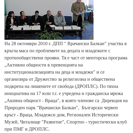
На 28 октомври 2010 г. ДПП " Врачански Балкан" участва в
кръгла маса по проблемите на децата и младежите с
протиообществени прояви. Тя е част от менторска програма
„Активни общности в превенцията на
институционализацията на деца и младежи" и се
организира от Дружество за религиозна и обществена
подкрепа на лишените от свобода (ДРОПЛС). По тяхна
инициатива на 17 юли т.г. е учредена и гражданска мрежа
„Акивна общност - Враца", в която членове са Дирекция на
Природен парк "Врачански Балкан", Български червен
кръст - Враца, Младежси дом, Регионален Исторически
Музей, Читалище "Развитие", Спортно - туристически клуб
при ПМГ и ДРОПЛС.