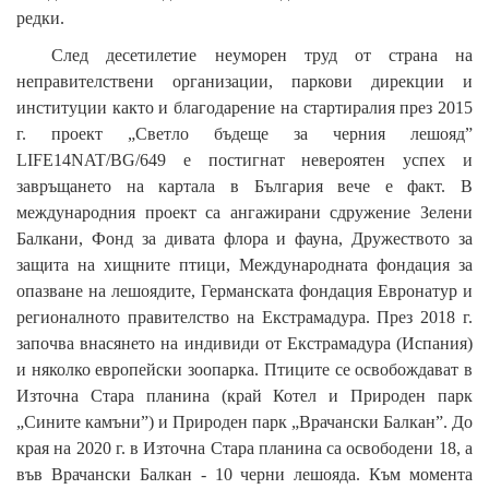
редки.
След десетилетие неуморен труд от страна на
неправителствени организации, паркови дирекции и
институции както и благодарение на стартиралия през 2015
г. проект „Светло бъдеще за черния лешояд”
LIFE14NAT/BG/649 е постигнат невероятен успех и
завръщането на картала в България вече е факт. В
международния проект са ангажирани сдружение Зелени
Балкани, Фонд за дивата флора и фауна, Дружеството за
защита на хищните птици, Международната фондация за
опазване на лешоядите, Германската фондация Евронатур и
регионалното правителство на Екстрамадура. През 2018 г.
започва внасянето на индивиди от Екстрамадура (Испания)
и няколко европейски зоопарка. Птиците се освобождават в
Източна Стара планина (край Котел и Природен парк
„Сините камъни”) и Природен парк „Врачански Балкан”. До
края на 2020 г. в Източна Стара планина са освободени 18, а
във Врачански Балкан - 10 черни лешояда.
Към момента