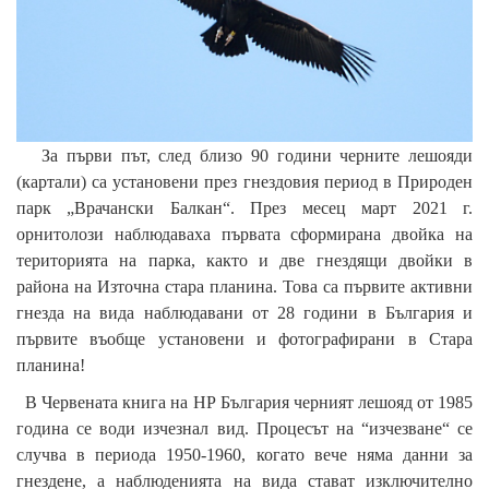
За първи път, след близо 90 години черните лешояди
(картали) са установени през гнездовия период в Природен
парк „Врачански Балкан“. През месец март 2021 г.
орнитолози наблюдаваха първата сформирана двойка на
територията на парка, както и две гнездящи двойки в
района на Източна стара планина. Това са първите активни
гнезда на вида наблюдавани от 28 години в България и
първите въобще установени и фотографирани в Стара
планина!
В Червената книга на НР България черният лешояд от 1985
година се води изчезнал вид. Процесът на “изчезване“ се
случва в периода 1950-1960, когато вече няма данни за
гнездене, а наблюденията на вида стават изключително