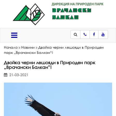
Телефон
Facebook
Youtub
Меню
Начало
»
Новини
»
Двойка черни лешояди в Природен
парк „Врачански Балкан“!
Двойка черни лешояди в Природен парк
„Врачански Балкан“!
21-03-2021