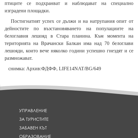
птиците се подхранват и наблюдават на специално
изградени площадки.
Постигнатият успех се дължи и на натрупания опит от
дейностите по възстановяването на популациите на
белоглавия лешояд в Стара планина. Към момента на
територията на Врачански Балкан има над 70 белоглави
лешояди, които вече няколко години успешно гнездят и се
размножават.
снимка: Архив:ФДФФ, LIFE14NAT/BG/649
УПРАВЛЕНИЕ
ЗА ТУРИСТИТЕ
ЗАБАВЕН КЪТ
ОБРАЗОВАНИЕ