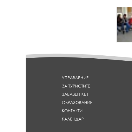
{
p
a
r
a
m
_
h
e
a
d
l
УПРАВЛЕНИЕ
i
ЗА ТУРИСТИТЕ
n
e
ЗАБАВЕН КЪТ
}
ОБРАЗОВАНИЕ
КОНТАКТИ
КАЛЕНДАР