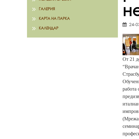
н
ГАЛЕРИЯ
КАРТА НА ПАРКА
24-0
КАЛЕНДАР
От 21 д
“Врачан
Страсбу
Обучени
работа 
предизв
италиан
импрови
(Мрежа 
семинар
професи