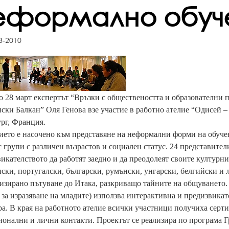
еформално обуч
3-2010
о 28 март експертът “Връзки с обществеността и образователни
ски Балкан” Оля Генова взе участие в работно ателие “Одисей – к
рг, Франция.
ето е насочено към представяне на неформални форми на обучен
с групи с различен възрастов и социален статус. 24 представите
икателството да работят заедно и да преодолеят своите културни
ски, португалски, български, румънски, унгарски, белгийски и 
зирано пътуване до Итака, разкриващо тайните на общуването. 
за изразяване на младите) използва интерактивна и предизвикат
а. В края на работното ателие всички участници получиха серти
онални и лични контакти. Проектът се реализира по програма 