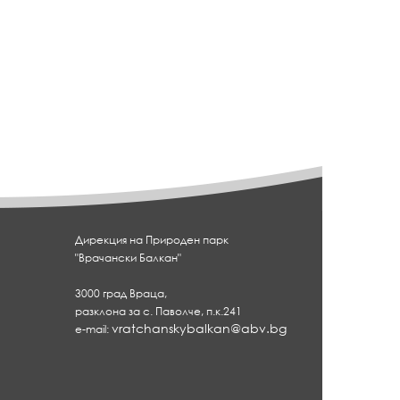
Дирекция на Природен парк
"Врачански Балкан"
3000 град Враца,
разклона за с. Паволче, п.к.241
vratchanskybalkan@abv.bg
e-mail: