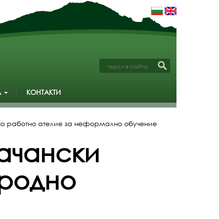
А
КОНТАКТИ
но работно ателие за неформално обучение
ачански
ародно