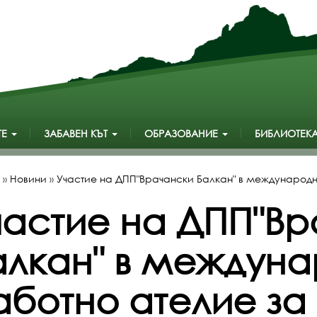
ТЕ
ЗАБАВЕН КЪТ
ОБРАЗОВАНИЕ
БИБЛИОТЕК
»
Новини
»
Участие на ДПП"Врачански Балкан" в международ
частие на ДПП"Вр
алкан" в междун
аботно ателие за