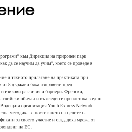
ение
 програми” към Дирекция на природен парк
ак да се научим да учим”, което се проведе в
ие и тяхното прилагане на практиката при
ли от 8 държави бяха изправени пред
 и езикови различия и бариери. Френски,
латвийски обичаи и възгледи се преплетоха в едно
Водещата организация Youth Express Network
елна методика за постигането на целите на
фикати за своето участие и създадоха мрежа от
Грюндвиг на ЕС.