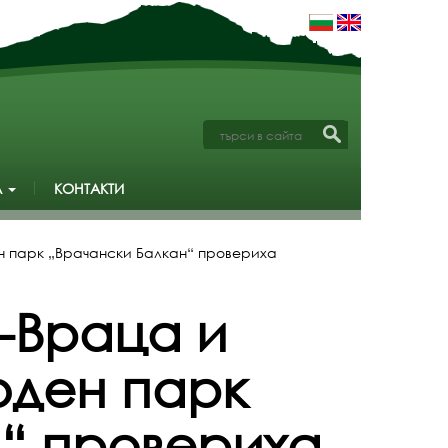
А
КОНТАКТИ
н парк „Врачански Балкан“ провериха
-Враца и
оден парк
“ провериха