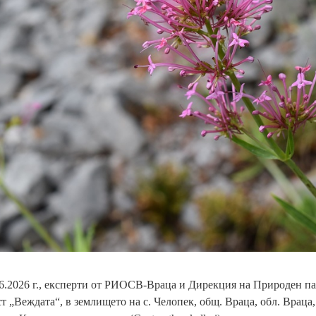
6.2026 г., експерти от РИОСВ-Враца и Дирекция на Природен п
т „Веждата“, в землището на с. Челопек, общ. Враца, обл. Враца,