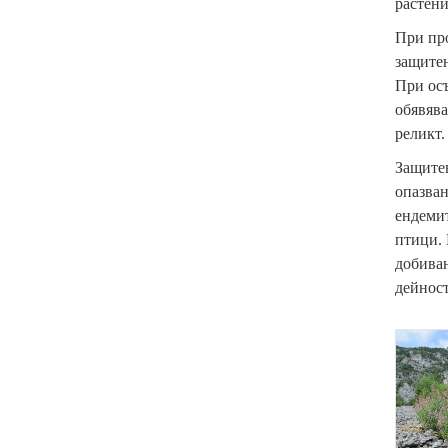
растени
При про
защитен
При осъ
обявява
реликт.
Защитен
опазван
ендемит
птици. 
добиван
дейност
{
p
a
r
a
m