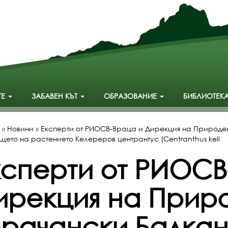
ТЕ
ЗАБАВЕН КЪТ
ОБРАЗОВАНИЕ
БИБЛИОТЕК
»
Новини
»
Eксперти от РИОСВ-Враца и Дирекция на Природе
щето на растението Келереров центрантус (Centranthus kell
ксперти от РИОСВ
ирекция на Прир
Врачански Балкан