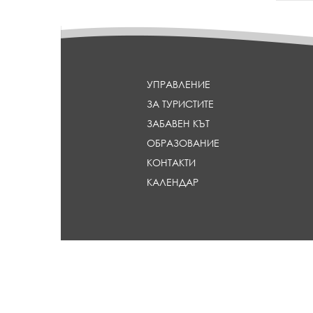
_
h
e
a
d
l
УПРАВЛЕНИЕ
i
ЗА ТУРИСТИТЕ
n
e
ЗАБАВЕН КЪТ
}
ОБРАЗОВАНИЕ
КОНТАКТИ
КАЛЕНДАР
Сайтът е 
Проектът се осъществява с финансовата подкрепа на Европейс