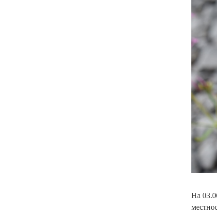
На 03.0
местнос