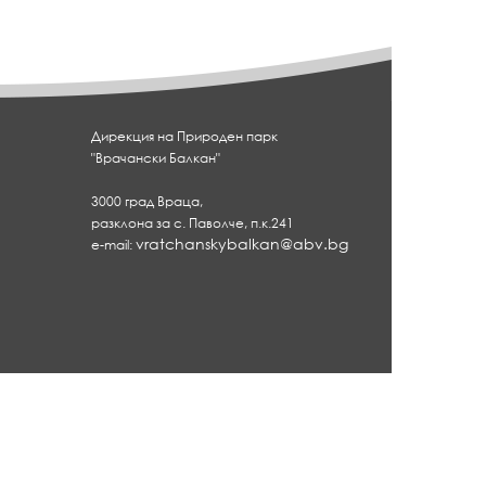
Дирекция на Природен парк
"Врачански Балкан"
3000 град Враца,
разклона за с. Паволче, п.к.241
vratchanskybalkan@abv.bg
e-mail:
ки Балкан"
лика България чрез оперативна програма "Околна среда 2007 –