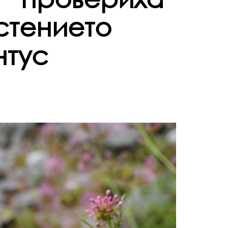
стението
нтус