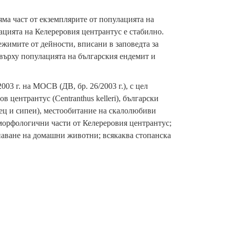
яма част от екземплярите от популацията на
ацията на Келереровия центрантус е стабилно.
жимите от дейности, вписани в заповедта за
 върху популацията на българския ендемит и
03 г. на МОСВ (ДВ, бр. 26/2003 г.), с цел
в центрантус (Centranthus kelleri), български
нец и сипеи), местообитание на скалолюбиви
 морфологични части от Келереровия центрантус;
аване на домашни животни; всякаква стопанска