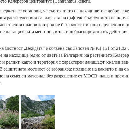
ето Келереров центрантус (Centranthus kelleri).
верката се установи, че състоянието на находището е добро, гол
ия растителен вид са във фаза на цъфтеж. Състоянието на попул
ществения планов контрол не бяха констатирани нарушения в ре
не на защитената местност, в т.ч. и неблагоприятни въздействия
а местност „Веждата“ е обявена със Заповед № РД-151 от 21.02.20
е на находище (едно от двете за България) на растението Келереро
 и реликт, както и територия с характерен ландшафт (скален ве
В защитената местност се забранява: ползване на каквито и да е
е на семенен материал без разрешение от МОСВ; паша и премин
.
{
p
a
r
a
m