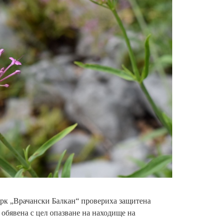
арк „Врачански Балкан“ провериха защитена
 обявена с цел опазване на находище на