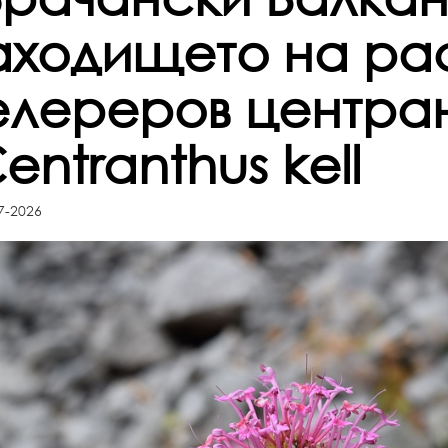
аходището на ра
елереров центра
entranthus kell
7-2026