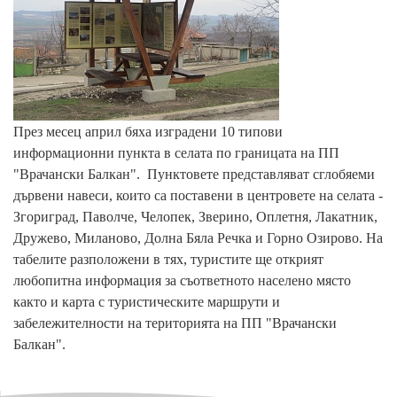
През месец април бяха изградени 10 типови
информационни пункта в селата по границата на ПП
"Врачански Балкан".
Пунктовете представляват сглобяеми
дървени навеси, които са поставени в центровете на селата -
Згориград, Паволче, Челопек, Зверино, Оплетня,
Лакатник,
Дружево, Миланово, Долна Бяла Речка и Горно Озирово.
На
табелите разположени в тях, туристите ще открият
любопитна информация за съответното населено място
както и карта с туристическите маршрути и
забележителности на територията на ПП "Врачански
Балкан".