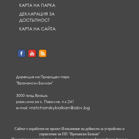
КАРТА НА ПАРКА
ДЕКЛАРАЦИЯ ЗА
ДОСТЪПНОСТ
КАРТА НА САЙТА
Дирекция на Природен парк
"Врачански Балкан"
3000 град Враца,
разклона за с. Паволче, п.к.241
vratchanskybalkan@abv.bg
e-mail:
Сайтът е изработен по проект Изпълнение на дейности за устройство и
управление на ПП "Врачански Балкан"