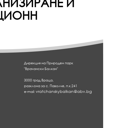
АНИЗИРАНЕ И
ЦИОНН
Дирекция на Природен парк
"Врачански Балкан"
3000 град Враца,
разклона за с. Паволче, п.к.241
vratchanskybalkan@abv.bg
e-mail: