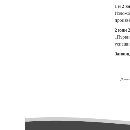
1 и 2 ю
Изложба
произве
2 юни 
„Първи 
успешни
Заповя
„Проект