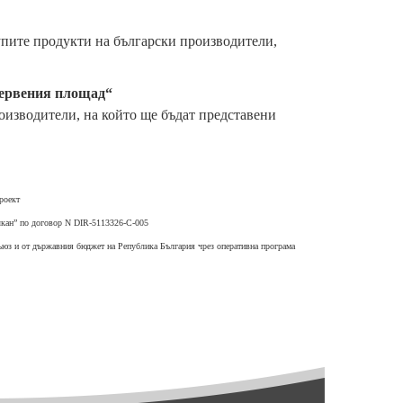
упите продукти на български производители,
„Червения площад“
изводители, на който ще бъдат представени
роект
алкан” по договор N DIR-5113326-C-005
съюз и от държавния бюджет на Република България чрез оперативна програма