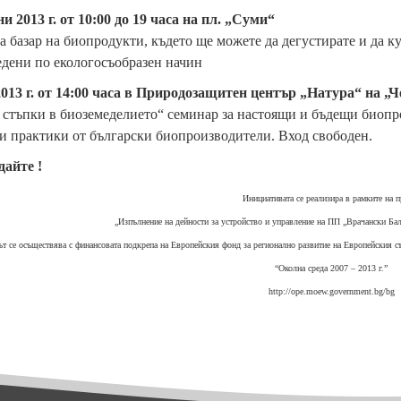
ни 2013 г. от 10:00 до 19 часа на пл. „Суми“
 базар на биопродукти, където ще можете да дегустирате и да к
дени по екологосъобразен начин
2013 г. от 14:00 часа в Природозащитен център „Натура“ на 
стъпки в биоземеделието“ семинар за настоящи и бъдещи биопро
 практики от български биопроизводители. Вход свободен.
дайте !
Инициативата се реализира в рамките на п
„Изпълнение на дейности за устройство и управление на ПП „Врачански Б
ът се осъществява с финансовата подкрепа на Европейския фонд за регионално развитие на Европейския 
“Околна среда 2007 – 2013 г.”
http://ope.moew.government.bg/bg