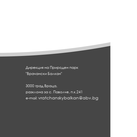
Дирекция на Природен парк
"Врачански Балкан"
3000 град Враца,
разклона за с. Паволче, п.к.241
vratchanskybalkan@abv.bg
e-mail: