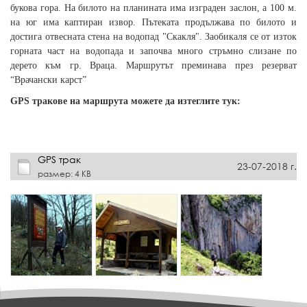
букова гора. На билото на планината има изграден заслон, а 100 м.
на юг има каптиран извор. Пътеката продължава по билото и
достига отвесната стена на водопад "Скакля". Заобикаля се от изток
горната част на водопада и започва много стръмно слизане по
дерето към гр. Враца. Маршрутът преминава през резерват
“Врачански карст”
GPS тракове на маршрута можете да изтеглите тук:
GPS трак
23-07-2018 г.
размер: 4 KB