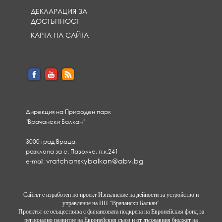
ДЕКЛАРАЦИЯ ЗА
ДОСТЪПНОСТ
КАРТА НА САЙТА
Дирекция на Природен парк
"Врачански Балкан"
3000 град Враца,
разклона за с. Паволче, п.к.241
vratchanskybalkan@abv.bg
e-mail:
Сайтът е изработен по проект Изпълнение на дейности за устройство и
управление на ПП "Врачански Балкан"
Проектът се осъществява с финансовата подкрепа на Европейския фонд за
регионално развитие на Европейския съюз и от държавния бюджет на