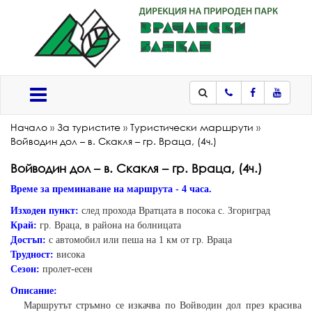
Телефон
Facebook
Youtub
Меню
Начало
»
За туристите
»
Туристически маршрути
»
Войводин дол – в. Скакля – гр. Враца, (4ч.)
Войводин дол – в. Скакля – гр. Враца, (4ч.)
Време за преминаване на маршрута - 4 часа.
Изходен пункт:
след прохода Вратцата в посока с. Згориград
Край:
гр. Враца, в района на болницата
Достъп:
с автомобил или пеша на 1 км от гр. Враца
Трудност:
висока
Сезон:
пролет-есен
Описание:
Маршрутът стръмно се изкачва по Войводин дол през красива