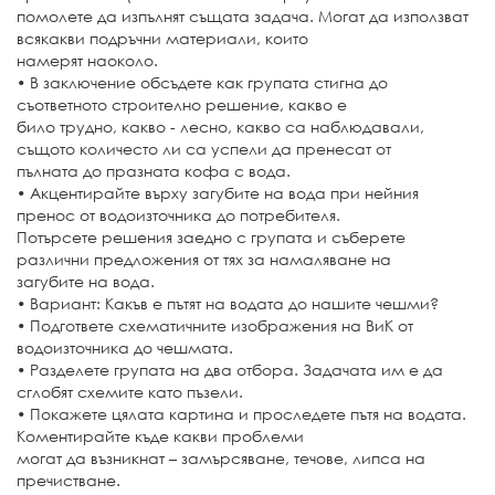
помолете да изпълнят същата задача. Могат да използват
всякакви подръчни материали, които
намерят наоколо.
• В заключение обсъдете как групата стигна до
съответното строително решение, какво е
било трудно, какво - лесно, какво са наблюдавали,
същото количесто ли са успели да пренесат от
пълната до празната кофа с вода.
• Акцентирайте върху загубите на вода при нейния
пренос от водоизточника до потребителя.
Потърсете решения заедно с групата и съберете
различни предложения от тях за намаляване на
загубите на вода.
• Вариант: Какъв е пътят на водата до нашите чешми?
• Подгответе схематичните изображения на ВиК от
водоизточника до чешмата.
• Разделете групата на два отбора. Задачата им е да
сглобят схемите като пъзели.
• Покажете цялата картина и проследете пътя на водата.
Коментирайте къде какви проблеми
могат да възникнат – замърсяване, течове, липса на
пречистване.