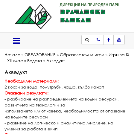
Телефон
Facebook
Youtub
Меню
Начало
»
ОБРАЗОВАНИЕ
»
Образователни игри
»
Игри за IX
- XII клас
»
Водата
»
Акведукт
Акведукт
Необходими материали:
2 кофи за вода, полутръби, чаша, кълбо канап
Очаквани резултати:
- разбиране на разпределението на водни ресурси,
развитието на технологии за
използването им от човека, необходимостта от опазване
на водните ресурси
- развитие на логическо и аналитично мислене, на
умения за работа в екип