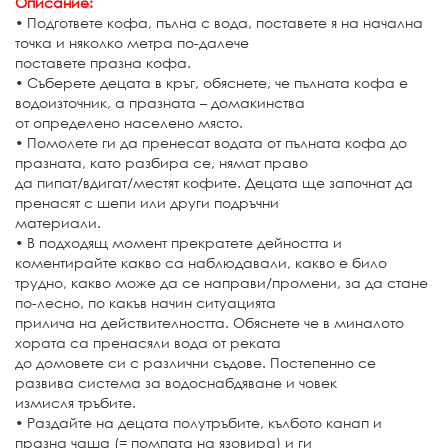
Описание:
• Подгответе кофа, пълна с вода, поставете я на начална
точка и няколко метра по-далече
поставете празна кофа.
• Съберете децата в кръг, обяснете, че пълната кофа е
водоизточник, а празната – домакинства
от определено населено място.
• Помолете ги да пренесат водата от пълната кофа до
празната, като разбира се, нямат право
да пипат/вдигат/местят кофите. Децата ще започнат да
пренасят с шепи или други подръчни
материали.
• В подходящ момент прекратете дейността и
коментирайте какво са наблюдавали, какво е било
трудно, какво може да се направи/промени, за да стане
по-лесно, по какъв начин ситуацията
прилича на действителността. Обяснете че в миналото
хората са пренасяли вода от реката
до домовете си с различни съдове. Постепенно се
развива система за водоснабдяване и човек
измисля тръбите.
• Раздайте на децата полутръбите, кълбото канап и
празна чаша (= помпата на язовира) и ги