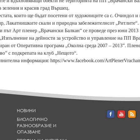
те и вдъхновяващи обекти не територията на ПП „Врачански Бал
в зеления и красив град Вършец.
стата, които ще бъдат посетени от художниците са с. Очиндол 
р, Лакатнишките скали и природна забележителнсот „Ритлите“.
и път Арт пленер „Врачански Балкан“ се проведе през юни 2013 
„Изпълнение на дейности за устройство и управление на ПП Вр
ран от Оперативна програма „Околна среда 2007 – 2013”. Плен
о” с подкрепата на клуб „Нещото“.
лнителна информация: https://www.facebook.com/ArtPlenerVrachan
НОВИНИ
БИОЛОГИЧНО
РАЗНООБРАЗИЕ И
ОПАЗВАНЕ