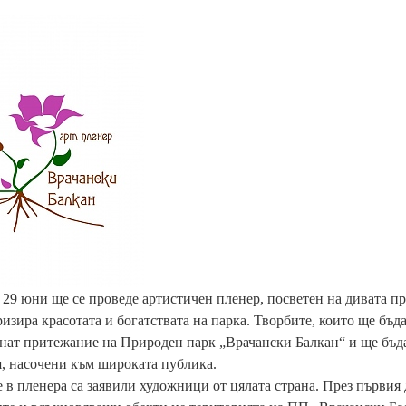
 29 юни ще се проведе артистичен пленер, посветен на дивата п
изира красотата и богатствата на парка. Творбите, които ще бъд
анат притежание на Природен парк „Врачански Балкан“ и ще бъ
, насочени към широката публика.
 в пленера са заявили художници от цялата страна. През първия д