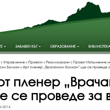
ТЕ
ЗАБАВЕН КЪТ
ОБРАЗОВАНИЕ
БИБЛИОТЕК
»
Управление
»
Проекти
»
Реализирани
»
Проект Изпълнение н
ски Балкан
»
Арт пленер „Врачански Балкан” ще се проведе за
рт пленер „Врача
е се проведе за в
6-2014