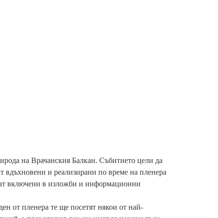
рирода на Врачанския Балкан. Събитието цели да
ат вдъхновени и реализирани по време на пленера
дат включени в изложби и информационни
ен от пленера те ще посетят някои от най-