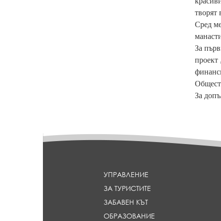
красиви
творят 
Сред ме
манасти
За първ
проект 
финанси
Обществ
За допъ
УПРАВЛЕНИЕ
ЗА ТУРИСТИТЕ
ЗАБАВЕН КЪТ
ОБРАЗОВАНИЕ