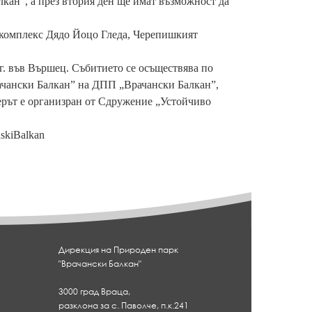
кан“, а през втория ден ще имат възможност да
и комплекс Дядо Йоцо Гледа, Черепишкият
г. във Вършец. Събитието се осъществява по
ачански Балкан” на ДПП „Врачански Балкан”,
ерът е организран от Сдружение „Устойчиво
skiBalkan
Дирекция на Природен парк
"Врачански Балкан"
3000 град Враца,
разклона за с. Паволче, п.к.241