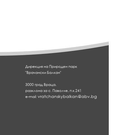
Дирекция на Природен парк
"Врачански Балкан"
3000 град Враца,
разклона за с. Паволче, п.к.241
vratchanskybalkan@abv.bg
e-mail: