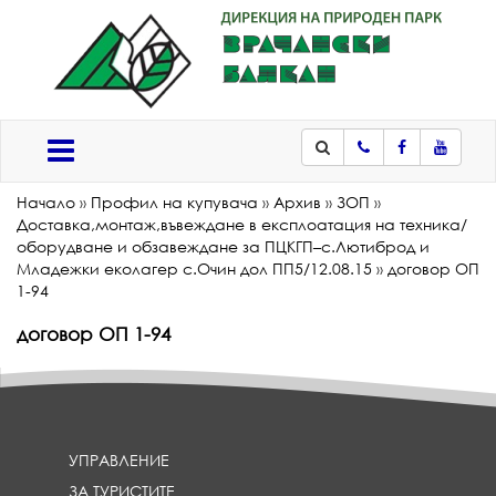
Телефон
Facebook
Youtub
Меню
Начало
»
Профил на купувача
»
Архив
»
ЗОП
»
Доставка,монтаж,въвеждане в експлоатация на техника/
оборудване и обзавеждане за ПЦКГП–с.Лютиброд и
Младежки еколагер с.Очин дол ПП5/12.08.15
»
договор ОП
1-94
договор ОП 1-94
УПРАВЛЕНИЕ
ЗА ТУРИСТИТЕ