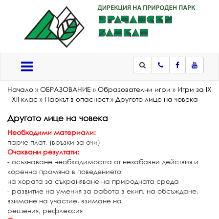
Телефон
Facebook
Youtub
Меню
Начало
»
ОБРАЗОВАНИЕ
»
Образователни игри
»
Игри за IX
- XII клас
»
Паркът в опасност
»
Другото лице на човека
Другото лице на човека
Необходими материали:
парче плат, (връзки за очи)
Очаквани резултати:
- осъзнаване необходимостта от незабавни действия и
коренна промяна в поведението
на хората за съхраняване на природната среда
- развитие на умения за работа в екип, на обсъждане,
взимане на участие, взимане на
решения, рефлексия