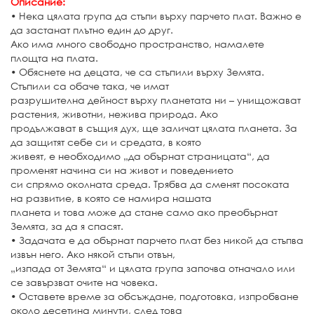
Описание:
• Нека цялата група да стъпи върху парчето плат. Важно е
да застанат плътно един до друг.
Ако има много свободно пространство, намалете
площта на плата.
• Обяснете на децата, че са стъпили върху Земята.
Стъпили са обаче така, че имат
разрушителна дейност върху планетата ни – унищожават
растения, животни, нежива природа. Ако
продължават в същия дух, ще заличат цялата планета. За
да защитят себе си и средата, в която
живеят, е необходимо „да обърнат страницата“, да
променят начина си на живот и поведението
си спрямо околната среда. Трябва да сменят посоката
на развитие, в която се намира нашата
планета и това може да стане само ако преобърнат
Земята, за да я спасят.
• Задачата е да обърнат парчето плат без никой да стъпва
извън него. Ако някой стъпи отвън,
„изпада от Земята“ и цялата група започва отначало или
се завързват очите на човека.
• Оставете време за обсъждане, подготовка, изпробване
около десетина минути, след това