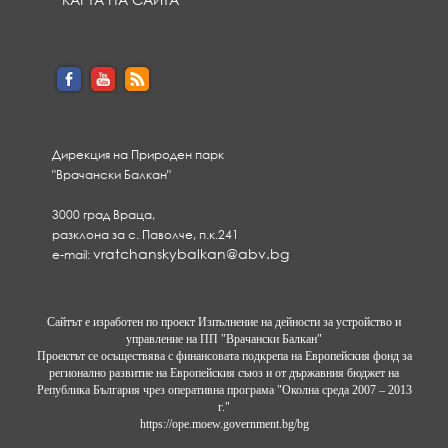
Дирекция на Природен парк
"Врачански Балкан"
3000 град Враца,
разклона за с. Паволче, п.к.241
vratchanskybalkan@abv.bg
e-mail:
Сайтът е изработен по проект Изпълнение на дейности за устройство и
управление на ПП "Врачански Балкан"
Проектът се осъществява с финансовата подкрепа на Европейския фонд за
регионално развитие на Европейския съюз и от държавния бюджет на
Република България чрез оперативна програма "Околна среда 2007 – 2013
г."
https://ope.moew.government.bg/bg