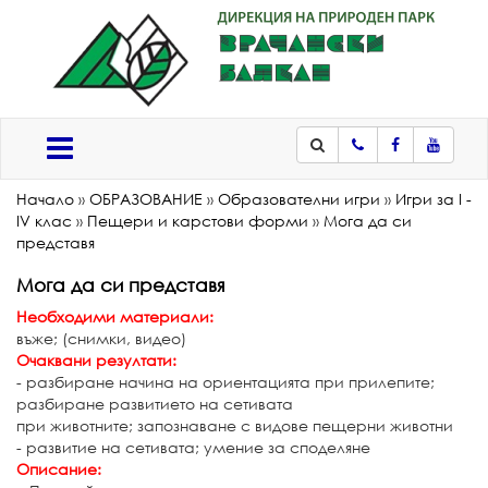
Телефон
Facebook
Youtub
Меню
Начало
»
ОБРАЗОВАНИЕ
»
Образователни игри
»
Игри за I -
IV клас
»
Пещери и карстови форми
»
Мога да си
представя
Мога да си представя
Необходими материали:
въже; (снимки, видео)
Очаквани резултати:
- разбиране начина на ориентацията при прилепите;
разбиране развитието на сетивата
при животните; запознаване с видове пещерни животни
- развитие на сетивата; умение за споделяне
Описание: