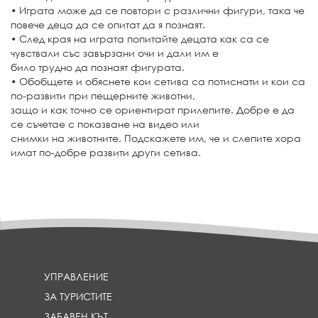
• Играта може да се повтори с различни фигури, така че
повече деца да се опитат да я познаят.
• След края на играта попитайте децата как са се
чувствали със завързани очи и дали им е
било трудно да познаят фигурата.
• Обобщете и обяснете кои сетива са потиснати и кои са
по-развити при пещерните животни,
защо и как точно се ориентират прилепите. Добре е да
се съчетае с показване на видео или
снимки на животните. Подскажете им, че и слепите хора
имат по-добре развити други сетива.
УПРАВЛЕНИЕ
ЗА ТУРИСТИТЕ
ЗАБАВЕН КЪТ