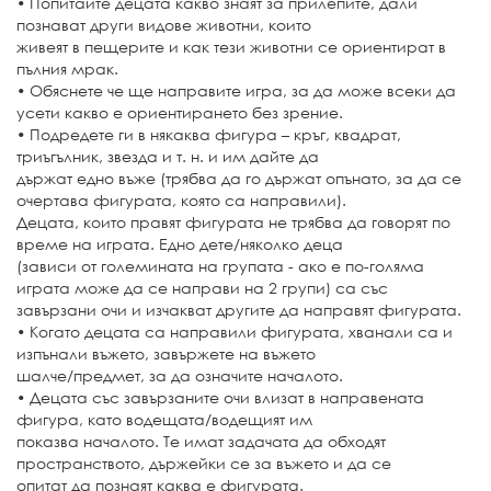
• Попитайте децата какво знаят за прилепите, дали
познават други видове животни, които
живеят в пещерите и как тези животни се ориентират в
пълния мрак.
• Обяснете че ще направите игра, за да може всеки да
усети какво е ориентирането без зрение.
• Подредете ги в някаква фигура – кръг, квадрат,
триъгълник, звезда и т. н. и им дайте да
държат едно въже (трябва да го държат опънато, за да се
очертава фигурата, която са направили).
Децата, които правят фигурата не трябва да говорят по
време на играта. Едно дете/няколко деца
(зависи от големината на групата - ако е по-голяма
играта може да се направи на 2 групи) са със
завързани очи и изчакват другите да направят фигурата.
• Когато децата са направили фигурата, хванали са и
изпънали въжето, завържете на въжето
шалче/предмет, за да означите началото.
• Децата със завързаните очи влизат в направената
фигура, като водещата/водещият им
показва началото. Те имат задачата да обходят
пространството, държейки се за въжето и да се
опитат да познаят каква е фигурата.