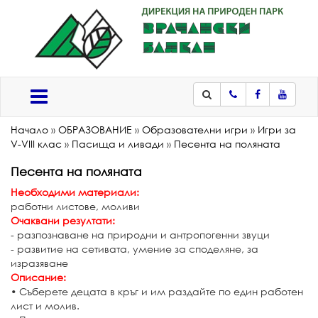
Телефон
Facebook
Youtub
Меню
Начало
»
ОБРАЗОВАНИЕ
»
Образователни игри
»
Игри за
V-VIII клас
»
Пасища и ливади
»
Песента на поляната
Песента на поляната
Необходими материали:
работни листове, моливи
Очаквани резултати:
- разпознаване на природни и антропогенни звуци
- развитие на сетивата, умение за споделяне, за
изразяване
Описание:
• Съберете децата в кръг и им раздайте по един работен
лист и молив.