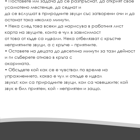
• Поставете им задача да се разпръснат, да открият свое
усамотено местенце, да седнат и
да се вслушат в природните звуци със затворени очи и да
останат така няколко минути.
• Нека след това всеки да нарисува в работния лист
карта на звуците, които е чул в зависимост
от това от къде са идвали. Нека отбелязват с кръстче
неприятните звуци, а с кръгче – приятните.
• Оставете на децата до десетина минути за тази дейност
и ги съберете отново в кръга с
окарината.
• Обсъдете кой как се е чувствал по време на
упражнението, какво е чул и откъде е идвал
звукът; кои са природните звуци, кои са човешките; кой
звук е бил приятен, кой - неприятен и защо.