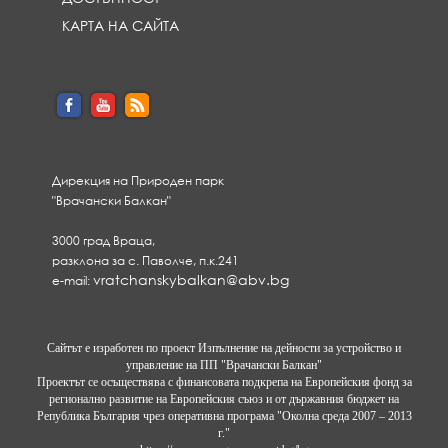
КАРТА НА САЙТА
Дирекция на Природен парк
"Врачански Балкан"
3000 град Враца,
разклона за с. Паволче, п.к.241
vratchanskybalkan@abv.bg
e-mail:
Сайтът е изработен по проект Изпълнение на дейности за устройство и
управление на ПП "Врачански Балкан"
Проектът се осъществява с финансовата подкрепа на Европейския фонд за
регионално развитие на Европейския съюз и от държавния бюджет на
Република България чрез оперативна програма "Околна среда 2007 – 2013
г."