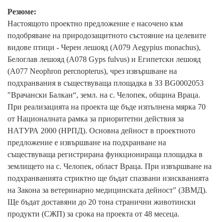
Резюме:
Настоящото проектно предложение е насочено към
подобряване на природозащитното състояние на целевите
видове птици - Черен лешояд (А079 Aegypius monachus),
Белоглав лешояд (А078 Gyps fulvus) и Египетски лешояд
(А077 Neophron percnopterus), чрез извършване на
подхранвания в съществуваща площадка в ЗЗ BG0002053
"Врачански Балкан“, земл. на с. Челопек, община Враца.
При реализацията на проекта ще бъде изпълнена мярка 70
от Националната рамка за приоритетни действия за
НАТУРА 2000 (НРПД). Основна дейност в проектното
предложение е извършване на подхранване на
съществуваща регистрирана функционираща площадка в
землището на с. Челопек, област Враца. При извършване на
подхранванията стриктно ще бъдат спазвани изискванията
на Закона за ветеринарно медицинската дейност" (ЗВМД).
Ще бъдат доставяни до 20 тона странични животински
продукти (СЖП) за срока на проекта от 48 месеца.