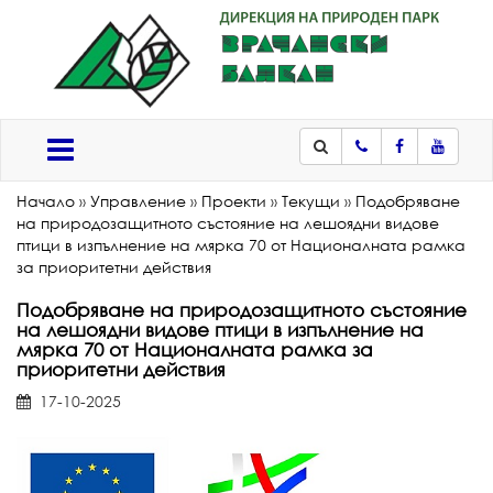
Телефон
Facebook
Youtub
Меню
Начало
»
Управление
»
Проекти
»
Текущи
»
Подобряване
на природозащитното състояние на лешоядни видове
птици в изпълнение на мярка 70 от Националната рамка
за приоритетни действия
Подобряване на природозащитното състояние
на лешоядни видове птици в изпълнение на
мярка 70 от Националната рамка за
приоритетни действия
17-10-2025