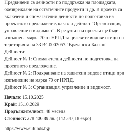
Предвидени са дейности по поддръжка на площадката,
обезвреждане на остатъчните продукти и др. В проекта са
включени и спомагателни дейности по подготовка на
проектното предложение, както и дейност "Организация,
управление и видимост“. В резултат на проекта ще бъде
изпълнена мярка 70 от НРПД за целевите видове птици на
територията на ЗЗ BG0002053 "Врачански Балкан“.
Дейности:
Дейност № 1: Спомагателни дейности по подготовка на
проектното предложение.
Дейност № 2: Подхранване на защитени видове птици при
изпълнение на мярка 70 от НРПД.
Дейност № 3: Организация, управление и видимост.
Начало
: 15.10.2025
Край
: 15.10.2029
Продължителност
: 48 месеца
Стойност
: 278 406.89 лв. (142 347,18 евро)
https://www.eufunds.bg/