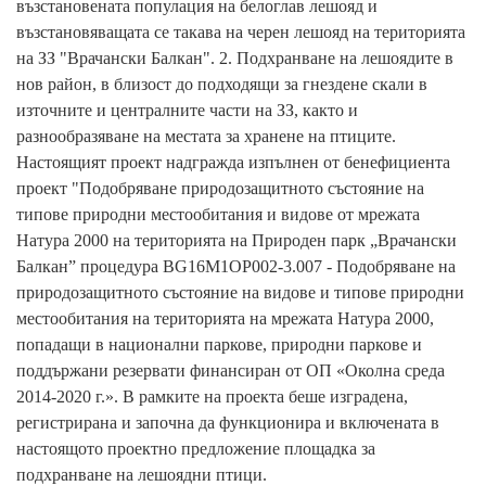
възстановената популация на белоглав лешояд и
възстановяващата се такава на черен лешояд на територията
на ЗЗ "Врачански Балкан". 2. Подхранване на лешоядите в
нов район, в близост до подходящи за гнездене скали в
източните и централните части на ЗЗ, както и
разнообразяване на местата за хранене на птиците.
Настоящият проект надгражда изпълнен от бенефициента
проект "Подобряване природозащитното състояние на
типове природни местообитания и видове от мрежата
Натура 2000 на територията на Природен парк „Врачански
Балкан” процедура BG16M1OP002-3.007 - Подобряване на
природозащитното състояние на видове и типове природни
местообитания на територията на мрежата Натура 2000,
попадащи в национални паркове, природни паркове и
поддържани резервати финансиран от ОП «Околна среда
2014-2020 г.». В рамките на проекта беше изградена,
регистрирана и започна да функционира и включената в
настоящото проектно предложение площадка за
подхранване на лешоядни птици.