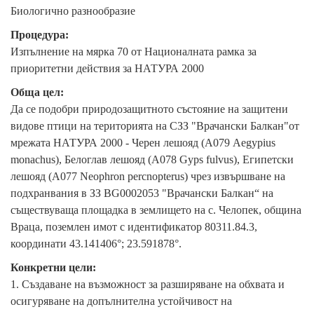
Биологично разнообразие
Процедура:
Изпълнение на мярка 70 от Националната рамка за
приоритетни действия за НАТУРА 2000
Обща цел:
Да се подобри природозащитното състояние на защитени
видове птици на територията на СЗЗ "Врачански Балкан"от
мрежата НАТУРА 2000 - Черен лешояд (А079 Aegypius
monachus), Белоглав лешояд (А078 Gyps fulvus), Египетски
лешояд (А077 Neophron percnopterus) чрез извършване на
подхранвания в ЗЗ BG0002053 "Врачански Балкан“ на
съществуваща площадка в землището на с. Челопек, община
Враца, поземлен имот с идентификатор 80311.84.3,
координати 43.141406°; 23.591878°.
Конкретни цели:
1. Създаване на възможност за разширяване на обхвата и
осигуряване на допълнителна устойчивост на