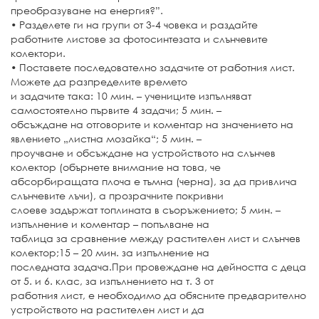
преобразуване на енергия?”.
• Разделете ги на групи от 3-4 човека и раздайте
работните листове за фотосинтезата и слънчевите
колектори.
• Поставете последователно задачите от работния лист.
Можете да разпределите времето
и задачите така: 10 мин. – учениците изпълняват
самостоятелно първите 4 задачи; 5 мин. –
обсъждане на отговорите и коментар на значението на
явлението „листна мозайка“; 5 мин. –
проучване и обсъждане на устройството на слънчев
колектор (обърнете внимание на това, че
абсорбиращата плоча е тъмна (черна), за да привлича
слънчевите лъчи), а прозрачните покривни
слоеве задържат топлината в съоръжението; 5 мин. –
изпълнение и коментар – попълване на
таблица за сравнение между растителен лист и слънчев
колектор;15 – 20 мин. за изпълнение на
последната задача.При провеждане на дейността с деца
от 5. и 6. клас, за изпълнението на т. 3 от
работния лист, е необходимо да обясните предварително
устройството на растителен лист и да