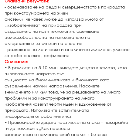
Очаквани резултати:
- осъзнававане на реда и съвършенството в природата
при конструирането на живи
системи; че човек може да използва много от
„изобретенията” на природата при
създаването на нови технологии; оценяване
целесъобразността на използването на
алтернативни източници на енергия
- развиване на логическо и аналитично мислене, умение
за работа в екип, рефлексия
Описание:
• В рамките на 5-10 мин. въведете децата в темата, като
ги запознаете накратко със
същността на биомиметиката и биониката като
съвременни научни направления. Насочете
вниманието им към това, че за решаването на много
проблеми и за конструирането на много
изобретения човекът черпи идеи и вдъхновение от
природата. Използвайте встъпителната
информация от работния лист.
• Провокирайте децата чрез мозъчна атака – накарайте
ги да помислят: „Как процесът
фотосинтеза е намерил свой аналог в бита за