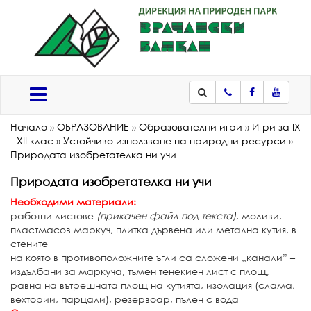
Телефон
Facebook
Youtub
Меню
Начало
»
ОБРАЗОВАНИЕ
»
Образователни игри
»
Игри за IX
- XII клас
»
Устойчиво използване на природни ресурси
»
Природата изобретателка ни учи
Природата изобретателка ни учи
Необходими материали:
работни листове
(прикачен файл под текста)
, моливи,
пластмасов маркуч, плитка дървена или метална кутия, в
стените
на която в противоположните ъгли са сложени „канали” –
издълбани за маркуча, тъмен тенекиен лист с площ,
равна на вътрешната площ на кутията, изолация (слама,
вехтории, парцали), резервоар, пълен с вода