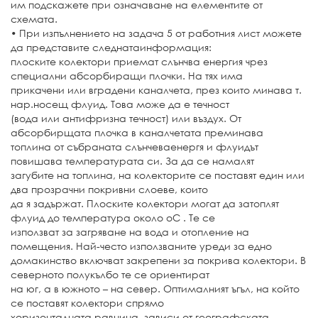
им подскажете при означаване на елементите от
схемата.
• При изпълнението на задача 5 от работния лист можете
да представите следнатаинформация:
плоските колектори приемат слънчва енергия чрез
специални абсорбиращи плочки. На тях има
прикачени или вградени каналчета, през които минава т.
нар.носещ флуид. Това може да е течност
(вода или антифризна течност) или въздух. От
абсорбирщата плочка в каналчетата преминава
топлина от събраната слънчеваенергя и флуидът
повишава температурата си. За да се намалят
загубите на топлина, на колекторите се поставят един или
два прозрачни покривни слоеве, които
да я задържат. Плоските колектори могат да затоплят
флуид до температура около оС . Те се
използват за загряване на вода и отопление на
помещения. Най-често използваните уреди за едно
домакинство включват закрепени за покрива колектори. В
северното полукълбо те се ориентират
на юг, а в южното – на север. Оптималният ъгъл, на който
се поставят колектори спрямо
хоризонталната равнина, зависи от географската