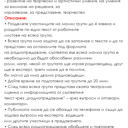
- развитие на творчески и артистични умения, на умения
за взимане на решения, за
изразяване, за представяне, творчество
Описание:
• Разделете участниците на малки групи до 4 човека и
раздайте по един текст от работните
листове на всяка група.
• Всяка група има задача да се запознае с текста и да го
представи на останалите под формата
на радиопредаване, съответно във всяка малка група е
необходимо да бъдат обособени различни
роли, напр. някой от групата ще играе радиоводещ, друг
ще е експерт, трети може да е политик,
би могло да има двама радиоводещи.
• Дайте време за подготовка на групите до 20 мин.
• След това всяка група представя своята театрална
сценка и информацията от съответния
текст чрез „радиопредаване” – чрез въпроси и отговори,
коментари.
• Публиката може да се обажда по телефона и също да
задава въпроси на експерта, водещия
или другите участници в предаването.
• След всяко радиопредаване обобщете и повторете