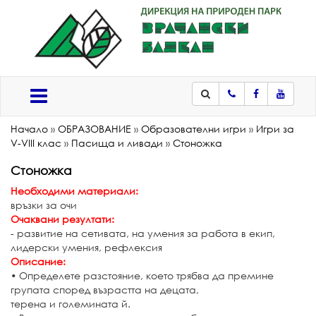
Телефон
Facebook
Youtub
Меню
Начало
»
ОБРАЗОВАНИЕ
»
Образователни игри
»
Игри за
V-VIII клас
»
Пасища и ливади
»
Стоножка
Стоножка
Необходими материали:
връзки за очи
Очаквани резултати:
- развитие на сетивата, на умения за работа в екип,
лидерски умения, рефлексия
Описание:
• Определете разстояние, което трябва да премине
групата според възрастта на децата,
терена и големината й.