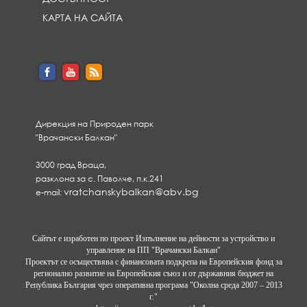
КАРТА НА САЙТА
Дирекция на Природен парк
"Врачански Балкан"
3000 град Враца,
разклона за с. Паволче, п.к.241
vratchanskybalkan@abv.bg
e-mail:
Сайтът е изработен по проект Изпълнение на дейности за устройство и
управление на ПП "Врачански Балкан"
Проектът се осъществява с финансовата подкрепа на Европейския фонд за
регионално развитие на Европейския съюз и от държавния бюджет на
Република България чрез оперативна програма "Околна среда 2007 – 2013
г."