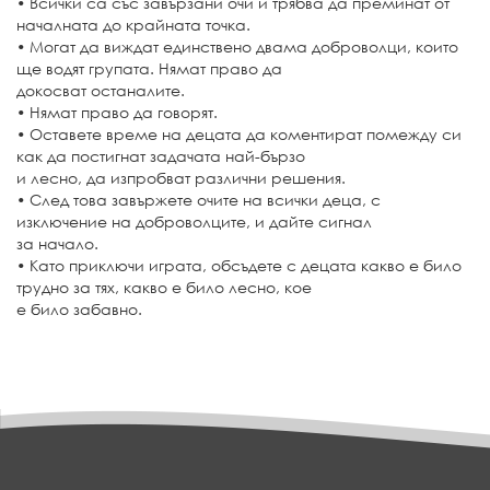
• Всички са със завързани очи и трябва да преминат от
началната до крайната точка.
• Могат да виждат единствено двама доброволци, които
ще водят групата. Нямат право да
докосват останалите.
• Нямат право да говорят.
• Оставете време на децата да коментират помежду си
как да постигнат задачата най-бързо
и лесно, да изпробват различни решения.
• След това завържете очите на всички деца, с
изключение на доброволците, и дайте сигнал
за начало.
• Като приключи играта, обсъдете с децата какво е било
трудно за тях, какво е било лесно, кое
е било забавно.