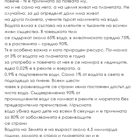
повече - тя е причината за появата му,
но и не само на него, а на целия живот на планетата. Не
случайно, за да определят дали има живот
на друга планета, учените търсят наличието на вода.
Водата влиза в състава на клетките и тъканите на всички
живи същества. В човешкото тяло
се съдържат около 65% вода, в животинското средно 75%,
а в растенията – средно 90%.
Тя е особено важна и като природен ресурс. По-малко
от 3% от водата на планетата е годна
за употреба и повечето от нея е се намира в ледниците,
едва 0,02% е в реките и езерата, а
0,9% в подпочвените води. Само 1% от водата в света е
подходяща за пиене. Всеки шести
човек в развиващите се страни няма постоянен достъп до
чиста вода. Същевременно 90% от
промишлените води се изливат в реките и моретата без
предварително пречистване. Мръсната
вода убива едно дете на всеки 8 секунди и е причината
за 80% от заболяванията в развиващите
се страни
Водата на Земята е на възраст около 4,5 милиарда
години, колкото е стара и планетата ни и е