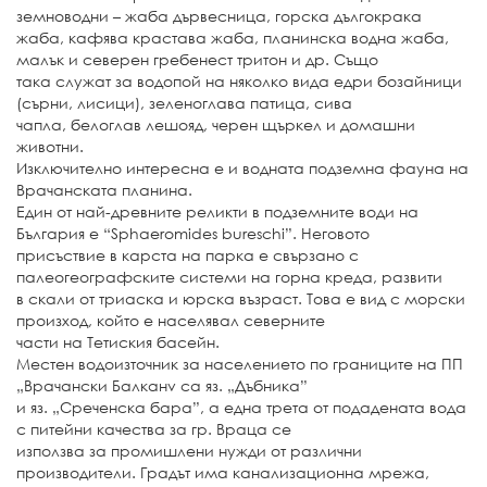
земноводни – жаба дървесница, горска дългокрака
жаба, кафява крастава жаба, планинска водна жаба,
малък и северен гребенест тритон и др. Също
така служат за водопой на няколко вида едри бозайници
(сърни, лисици), зеленоглава патица, сива
чапла, белоглав лешояд, черен щъркел и домашни
животни.
Изключително интересна е и водната подземна фауна на
Врачанската планина.
Един от най-древните реликти в подземните води на
България е “Sphaeromides bureschi”. Неговото
присъствие в карста на парка е свързано с
палеогеографските системи на горна креда, развити
в скали от триаска и юрска възраст. Това е вид с морски
произход, който е населявал северните
части на Тетиския басейн.
Местен водоизточник за населението по границите на ПП
„Врачански Балканv са яз. „Дъбника”
и яз. „Среченска бара”, а една трета от подадената вода
с питейни качества за гр. Враца се
използва за промишлени нужди от различни
производители. Градът има канализационна мрежа,