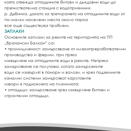
която отвежда отпадъчните битови и дъждовни води до
пречиствателна станция с водоприемник
р. Дъбника, докато за третирането на отпадъчните води от
по-малки населени места около парка
все още съществува проблем.
ЗАПЛАХИ
Основните заплахи за реките на територията на ПП
„Врачански Балкан” са:
• промишленост: замърсяване от млекопреработвателни
производства и ферми, при пряко
изхвърляне на отпадъчните води в реките. Непряко
замърсяване се получава, когато замърсените
води се изхвърлят в понори и валози, и чрез подземните
канални системи замърсяват карстовите
извори в подножието на планината;
• отпадъци: замърсяване чрез изхвърляне битови и
строителни отпадъци.