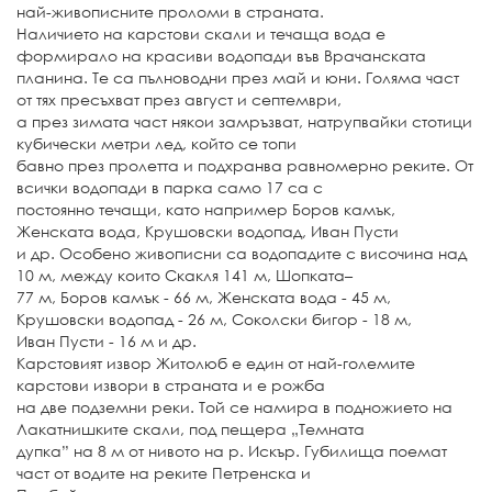
най-живописните проломи в страната.
Наличието на карстови скали и течаща вода е
формирало на красиви водопади във Врачанската
планина. Те са пълноводни през май и юни. Голяма част
от тях пресъхват през август и септември,
а през зимата част някои замръзват, натрупвайки стотици
кубически метри лед, който се топи
бавно през пролетта и подхранва равномерно реките. От
всички водопади в парка само 17 са с
постоянно течащи, като например Боров камък,
Женската вода, Крушовски водопад, Иван Пусти
и др. Особено живописни са водопадите с височина над
10 м, между които Скакля 141 м, Шопката–
77 м, Боров камък - 66 м, Женската вода - 45 м,
Крушовски водопад - 26 м, Соколски бигор - 18 м,
Иван Пусти - 16 м и др.
Карстовият извор Житолюб е един от най-големите
карстови извори в страната и е рожба
на две подземни реки. Той се намира в подножието на
Лакатнишките скали, под пещера „Темната
дупка” на 8 м от нивото на р. Искър. Губилища поемат
част от водите на реките Петренска и