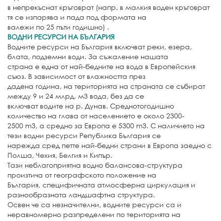
в непрекъснат кръговрат (напр. в малкия воден кръговрат
тя се изпарява и пада под формата на
валежи по 25 пъти годишно) .
ВОДНИ РЕСУРСИ НА БЪЛГАРИЯ
Водните ресурси на България включват реки, езера,
блата, подземни води. За съжаление нашата
страна е една от най-бедните на вода в Европейския
съюз. В зависимост от влажността през
дадена година, на територията на страната се събират
между 9 и 24 млрд. м3 вода, без да се
включват водите на р. Дунав. Среднотогодишно
количество на глава от населението е около 2300-
2500 m3, а средно за Европа е 5300 m3. С наличието на
тези водни ресурси Република България се
нарежда сред петте най-бедни страни в Европа заедно с
Полша, Чехия, Белгия и Кипър.
Тази неблагоприятна водно балансова-структура
произтича от географското положение на
България, специфичната атмосферна циркулация и
разнообразната ландшафтна структура.
Освен че са незначителни, водните ресурси са и
неравномерно разпределени по територията на