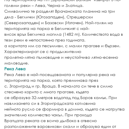
големи реки – Лева, Черна и Златица.
Символично те разделят Врачанската планина на три
дяла - Беглички (Югозападен), Стрешерски
(Северозападен) и Базовски (Източен). Най-голям на
територията на парка е Бегличкият с най-
висок връх Бегличка могила (1482 m). Количеството вода в
тези реки е непостоянно през годината,
а коритата им са песъчливи, с малки прагове и бързеи.
Характеризират се с продължително
пролетно-лятно пълноводие и неустойчиво лятно-есенно
маловодие.
Река Лева
Река Лева е най-посещаваната и популярна река на
територията на парка, която преминава през
с. Згориград и гр. Враца. В началото си тече в силно
стеснено корито с много прагове, където
се образува 32-метров водопад под Боров камък. При
навлизането си в Згориградската котловина
нейното русло се формира в долина, където се натрупва
значително количество чакъл. При прохода
Вратцата реката се всича дълбоко в отвесно
разположените варовикови скали и образува един от