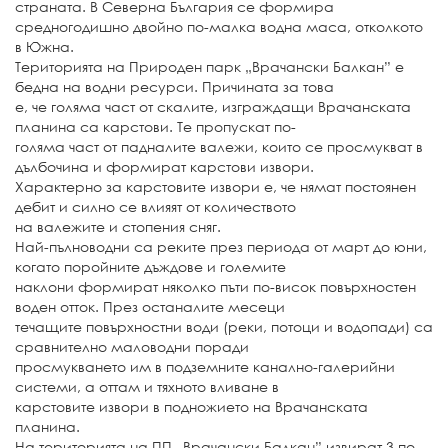
страната. В Северна България се формира
средногодишно двойно по-малка водна маса, отколкото
в Южна.
Територията на Природен парк „Врачански Балкан” е
бедна на водни ресурси. Причината за това
е, че голяма част от скалите, изграждащи Врачанската
планина са карстови. Те пропускат по-
голяма част от падналите валежи, които се просмукват в
дълбочина и формират карстови извори.
Характерно за карстовите извори е, че нямат постоянен
дебит и силно се влияят от количеството
на валежите и стопения сняг.
Най-пълноводни са реките през периода от март до юни,
когато поройните дъждове и големите
наклони формират няколко пъти по-висок повърхностен
воден отток. През останалите месеци
течащите повърхностни води (реки, потоци и водопади) са
сравнително маловодни поради
просмукването им в подземните канално-галерийни
системи, а оттам и тяхното вливане в
карстовите извори в подножието на Врачанската
планина.
На територията на ПП „Врачански Балкан” извират 3 по-