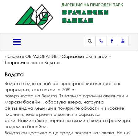
Телефон
Facebook
Youtub
Меню
Начало
»
ОБРАЗОВАНИЕ
»
Образователни игри
»
Теоритична част
»
Водата
Водата
Водата е едно от най-разпространените вещества в
природата, като покрива 70% от
повърхността на Земята. Тя запълва огромни океански и
морски басейни, образува езера, натрупва
се във вид на ледници в полярните области и високите
планини, тече в речните долини и образува
реки. Навлизайки в порите на скалите водата формира
подземни басейни.
Водата съществува още преди появата на човека. Нещо