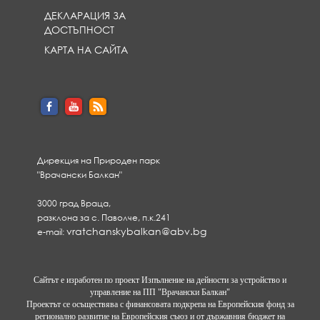
ДЕКЛАРАЦИЯ ЗА
ДОСТЪПНОСТ
КАРТА НА САЙТА
Дирекция на Природен парк
"Врачански Балкан"
3000 град Враца,
разклона за с. Паволче, п.к.241
vratchanskybalkan@abv.bg
e-mail:
Сайтът е изработен по проект Изпълнение на дейности за устройство и
управление на ПП "Врачански Балкан"
Проектът се осъществява с финансовата подкрепа на Европейския фонд за
регионално развитие на Европейския съюз и от държавния бюджет на