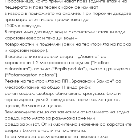
Пробойница, които преминават през водните етажи на
пещерата и през тесен сифон се изливат
в извора в подножието на скалите. При поройни дъждове
през карстовият извор преминават до
1200л в секунда.
В парка има два вида водни екосистеми: стоящи води –
карстови езера; и течащи води –
повърхностни и подземни (реки на територията на парка
и карстови извори).
В естествените карстови езера – „Локвите” са
характерни 1-2 макрофита: наводник (“Еlatine
alsinastrum”), пеплис (“Peplis portula”), плаващ ръждавец
(“Potamogeton natans”).
Реките на територията на ПП „Врачански Балкан” са
местообитание на общо 11 вида риби:
речен кефал, скобар, обикновена кротушка, бяла и
черна мряна, уклей, говедарка, горчивка, лещанка,
щипок, балкански щипок.
Земноводните също са зависими от наличието на водна
среда, като място за размножаване или
среда за живот. От изключително значение са карстовите
езера в билните части на планината.
Те са място за размножаване на няколко вида