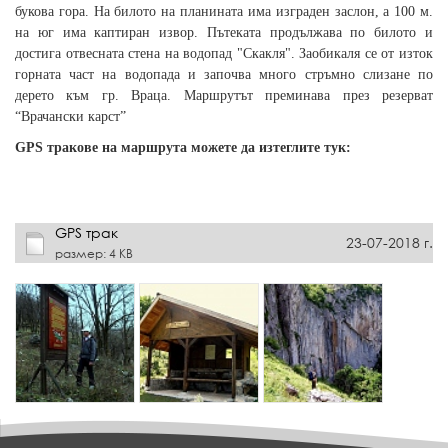
букова гора. На билото на планината има изграден заслон, а 100 м.
на юг има каптиран извор. Пътеката продължава по билото и
достига отвесната стена на водопад "Скакля". Заобикаля се от изток
горната част на водопада и започва много стръмно слизане по
дерето към гр. Враца. Маршрутът преминава през резерват
“Врачански карст”
GPS тракове на маршрута можете да изтеглите тук:
GPS трак
23-07-2018 г.
размер: 4 KB