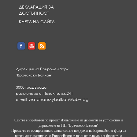
ДЕКЛАРАЦИЯ ЗА
ДОСТЪПНОСТ
КАРТА НА САЙТА
Дирекция на Природен парк
"Врачански Балкан"
3000 град Враца,
разклона за с. Паволче, п.к.241
vratchanskybalkan@abv.bg
e-mail:
Сайтът е изработен по проект Изпълнение на дейности за устройство и
управление на ПП "Врачански Балкан"
Проектът се осъществява с финансовата подкрепа на Европейския фонд за
регионално развитие на Европейския съюз и от държавния бюджет на