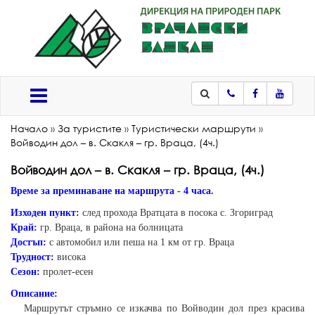
Телефон
Facebook
Youtub
Меню
Начало
»
За туристите
»
Туристически маршрути
»
Войводин дол – в. Скакля – гр. Враца, (4ч.)
Войводин дол – в. Скакля – гр. Враца, (4ч.)
Време за преминаване на маршрута - 4 часа.
Изходен пункт:
след прохода Вратцата в посока с. Згориград
Край:
гр. Враца, в района на болницата
Достъп:
с автомобил или пеша на 1 км от гр. Враца
Трудност:
висока
Сезон:
пролет-есен
Описание:
Маршрутът стръмно се изкачва по Войводин дол през красива